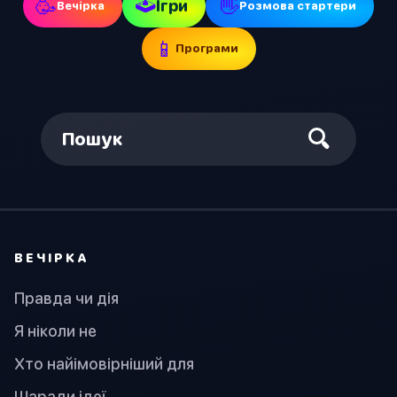
🕹
🥳
👋
Ігри
Вечірка
Pозмова стартери
📱
Програми
Пошук
ВЕЧІРКА
Правда чи дія
Я ніколи не
Хто найімовірніший для
Шаради ідеї