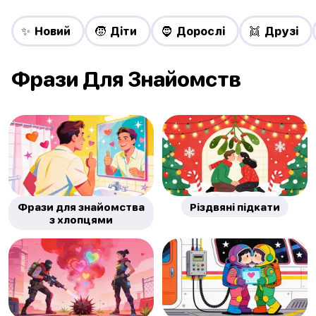
✨ Новий
🧒 Діти
🧔 Дорослі
👯 Друзі
Фрази Для Знайомств
Фрази для знайомства
Різдвяні підкати
з хлопцями