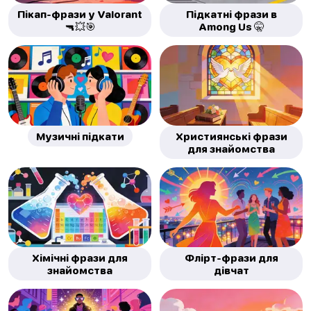
Пікап-фрази у Valorant
Підкатні фрази в
🔫💥🎯
Among Us 🤫
Музичні підкати
Християнські фрази
для знайомства
Хімічні фрази для
Флірт-фрази для
знайомства
дівчат