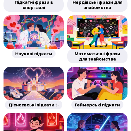
Підкатні фрази в
Нердівські фрази для
спортзалі
знайомства
Наукові підкати
Математичні фрази
для знайомства
Діснєєвські підкати ✨
Геймерські підкати