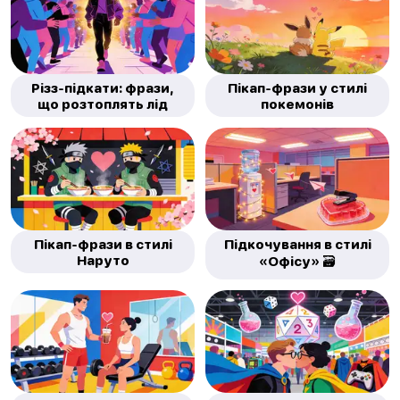
Різз-підкати: фрази,
Пікап-фрази у стилі
що розтоплять лід
покемонів
Пікап-фрази в стилі
Підкочування в стилі
Наруто
«Офісу» 🗃️