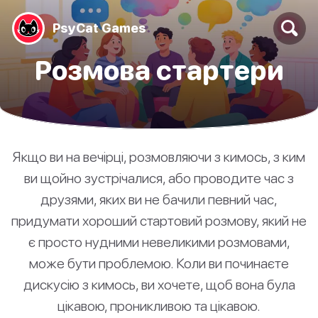
PsyCat Games
Pозмова стартери
Якщо ви на вечірці, розмовляючи з кимось, з ким
ви щойно зустрічалися, або проводите час з
друзями, яких ви не бачили певний час,
придумати хороший стартовий розмову, який не
є просто нудними невеликими розмовами,
може бути проблемою. Коли ви починаєте
дискусію з кимось, ви хочете, щоб вона була
цікавою, проникливою та цікавою.