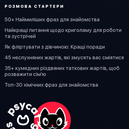
PОЗМОВА СТАРТЕРИ
50+ Наймиліших фраз для знайомства
Найкращі питання щодо криголаму для роботи
та зустрічей
Як фліртувати з дівчиною: Кращі поради
45 неслухняних жартів, які змусять вас сміятися
35+ кумедних різдвяних таткових жартів, щоб
розважити сім'ю
Топ-30 хімічних фраз для знайомства