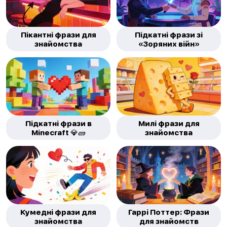
Пікантні фрази для
Підкатні фрази зі
знайомства
«Зоряних війн»
Підкатні фрази в
Милі фрази для
Minecraft 💎🧱
знайомства
Кумедні фрази для
Гаррі Поттер: Фрази
знайомства
для знайомств