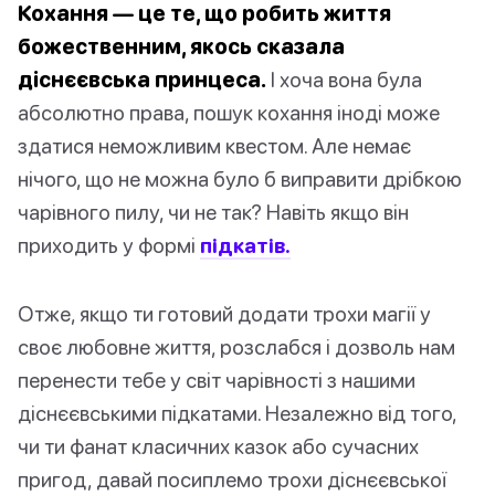
Кохання — це те, що робить життя
божественним, якось сказала
діснєєвська принцеса.
І хоча вона була
абсолютно права, пошук кохання іноді може
здатися неможливим квестом. Але немає
нічого, що не можна було б виправити дрібкою
чарівного пилу, чи не так? Навіть якщо він
приходить у формі
підкатів.
Отже, якщо ти готовий додати трохи магії у
своє любовне життя, розслабся і дозволь нам
перенести тебе у світ чарівності з нашими
діснєєвськими підкатами. Незалежно від того,
чи ти фанат класичних казок або сучасних
пригод, давай посиплемо трохи діснєєвської