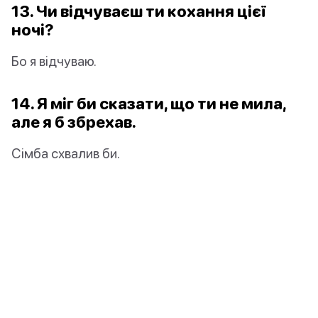
13. Чи відчуваєш ти кохання цієї
ночі?
Бо я відчуваю.
14. Я міг би сказати, що ти не мила,
але я б збрехав.
Сімба схвалив би.