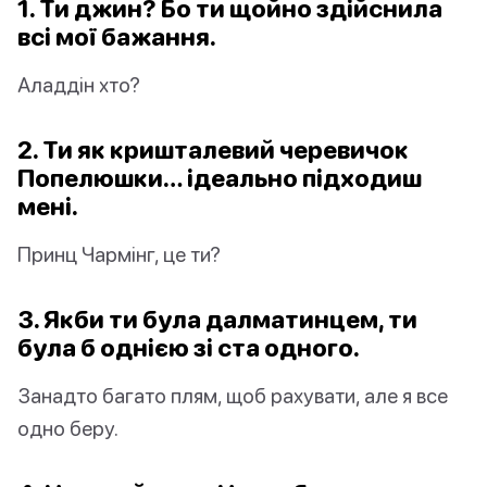
1. Ти джин? Бо ти щойно здійснила
всі мої бажання.
Аладдін хто?
2. Ти як кришталевий черевичок
Попелюшки… ідеально підходиш
мені.
Принц Чармінг, це ти?
3. Якби ти була далматинцем, ти
була б однією зі ста одного.
Занадто багато плям, щоб рахувати, але я все
одно беру.