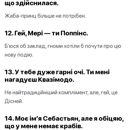
що здійснилася.
Жаба-принц більше не потрібен.
12. Гей, Мері — ти Поппінс.
Б’юся об заклад, гноми хотіли б почути про цю
нову подію.
13. У тебе дуже гарні очі. Ти мені
нагадуєш Квазімодо.
Не найтрадиційніший комплімент, але, гей, це
Дісней.
14. Моє ім’я Себастьян, але я обіцяю,
що у мене немає крабів.