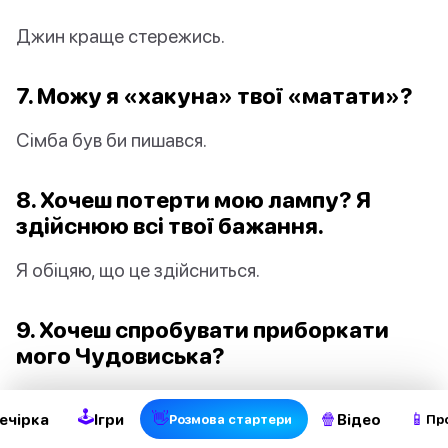
Джин краще стережись.
7. Можу я «хакуна» твої «матати»?
Сімба був би пишався.
8. Хочеш потерти мою лампу? Я
здійснюю всі твої бажання.
Я обіцяю, що це здійсниться.
9. Хочеш спробувати приборкати
мого Чудовиська?
Белль точно це зробила.
🕹
👋
🍿
📱
ечірка
Ігри
Відео
Pозмова стартери
Пр