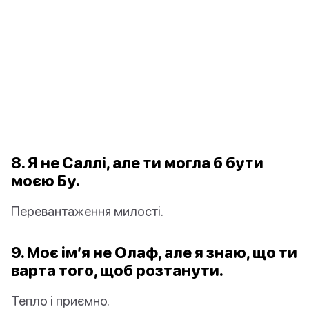
8. Я не Саллі, але ти могла б бути
моєю Бу.
Перевантаження милості.
9. Моє ім’я не Олаф, але я знаю, що ти
варта того, щоб розтанути.
Тепло і приємно.