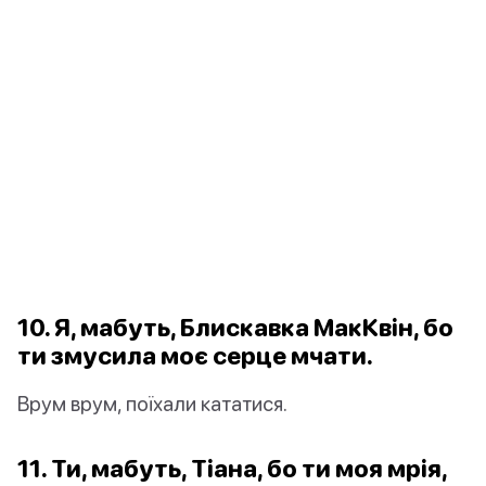
10. Я, мабуть, Блискавка МакКвін, бо
ти змусила моє серце мчати.
Врум врум, поїхали кататися.
11. Ти, мабуть, Тіана, бо ти моя мрія,