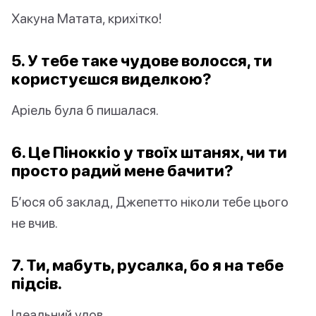
Хакуна Матата, крихітко!
5. У тебе таке чудове волосся, ти
користуєшся виделкою?
Аріель була б пишалася.
6. Це Піноккіо у твоїх штанях, чи ти
просто радий мене бачити?
Б’юся об заклад, Джепетто ніколи тебе цього
не вчив.
7. Ти, мабуть, русалка, бо я на тебе
підсів.
Ідеальний улов.