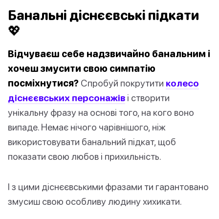
Банальні діснєєвські підкати
💖
Відчуваєш себе надзвичайно банальним і
хочеш змусити свою симпатію
посміхнутися?
Спробуй покрутити
колесо
діснєєвських персонажів
і створити
унікальну фразу на основі того, на кого воно
випаде. Немає нічого чарівнішого, ніж
використовувати банальний підкат, щоб
показати свою любов і прихильність.
І з цими діснєєвськими фразами ти гарантовано
змусиш свою особливу людину хихикати.