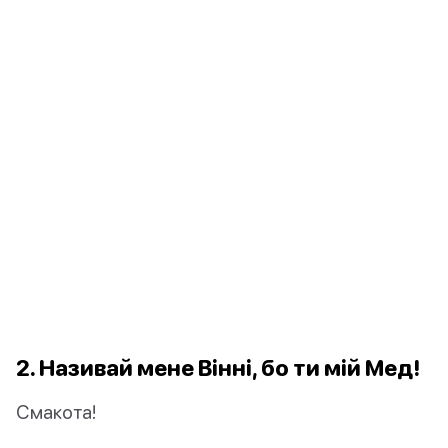
2. Називай мене Вінні, бо ти мій Мед!
Смакота!