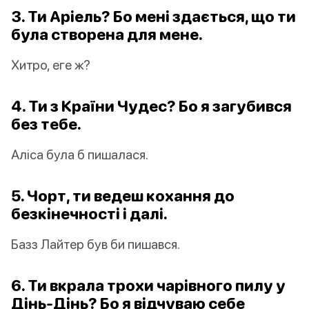
3. Ти Аріель? Бо мені здається, що ти
була створена для мене.
Хитро, еге ж?
4. Ти з Країни Чудес? Бо я загубився
без тебе.
Аліса була б пишалася.
5. Чорт, ти ведеш кохання до
безкінечності і далі.
Базз Лайтер був би пишався.
6. Ти вкрала трохи чарівного пилу у
Дінь-Дінь? Бо я відчуваю себе