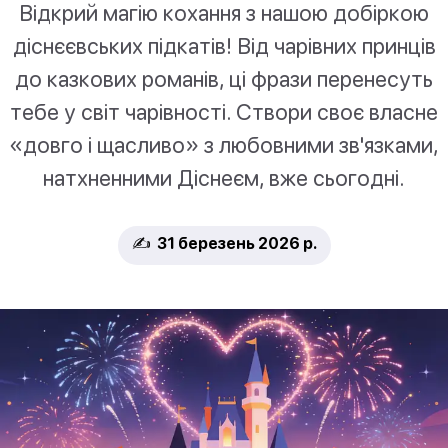
Відкрий магію кохання з нашою добіркою
діснєєвських підкатів! Від чарівних принців
до казкових романів, ці фрази перенесуть
тебе у світ чарівності. Створи своє власне
«довго і щасливо» з любовними зв'язками,
натхненними Діснеєм, вже сьогодні.
✍️ 31 березень 2026 р.