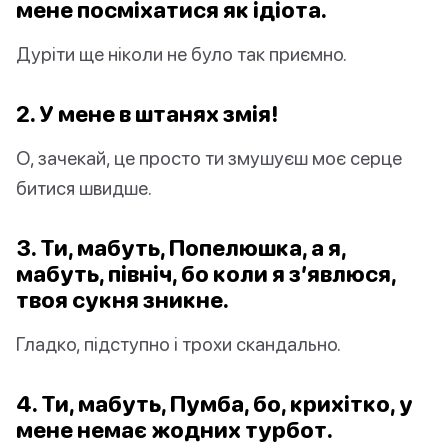
мене посміхатися як ідіота.
Дуріти ще ніколи не було так приємно.
2. У мене в штанях змія!
О, зачекай, це просто ти змушуєш моє серце
битися швидше.
3. Ти, мабуть, Попелюшка, а я,
мабуть, північ, бо коли я з’явлюся,
твоя сукня зникне.
Гладко, підступно і трохи скандально.
4. Ти, мабуть, Пумба, бо, крихітко, у
мене немає жодних турбот.