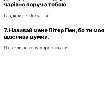
чарівно поруч з тобою.
Гладкий, як Пітер Пен.
7. Називай мене Пітер Пен, бо ти моя
щаслива думка.
Я ніколи не хочу дорослішати.