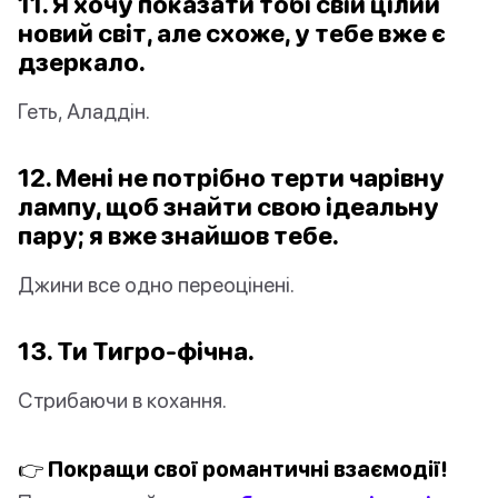
11. Я хочу показати тобі свій цілий
новий світ, але схоже, у тебе вже є
дзеркало.
Геть, Аладдін.
12. Мені не потрібно терти чарівну
лампу, щоб знайти свою ідеальну
пару; я вже знайшов тебе.
Джини все одно переоцінені.
13. Ти Тигро-фічна.
Стрибаючи в кохання.
👉 Покращи свої романтичні взаємодії!