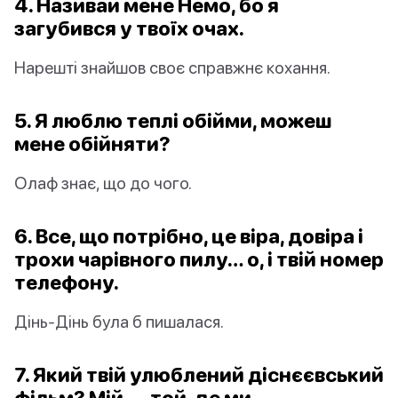
4. Називай мене Немо, бо я
загубився у твоїх очах.
Нарешті знайшов своє справжнє кохання.
5. Я люблю теплі обійми, можеш
мене обійняти?
Олаф знає, що до чого.
6. Все, що потрібно, це віра, довіра і
трохи чарівного пилу… о, і твій номер
телефону.
Дінь-Дінь була б пишалася.
7. Який твій улюблений діснєєвський
фільм? Мій — той, де ми