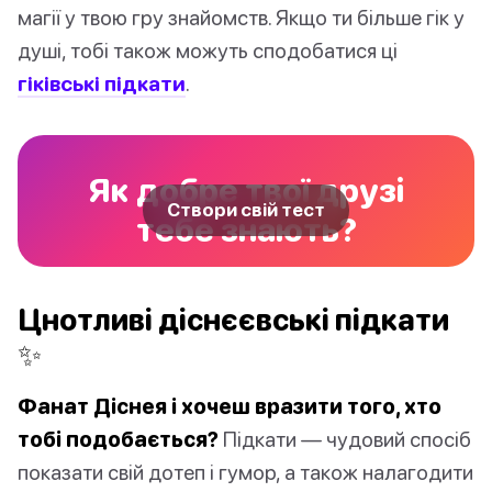
магії у твою гру знайомств. Якщо ти більше гік у
душі, тобі також можуть сподобатися ці
гіківські підкати
.
Як добре твої друзі
Створи свій тест
тебе знають?
Цнотливі діснєєвські підкати
✨
Фанат Діснея і хочеш вразити того, хто
тобі подобається?
Підкати — чудовий спосіб
показати свій дотеп і гумор, а також налагодити