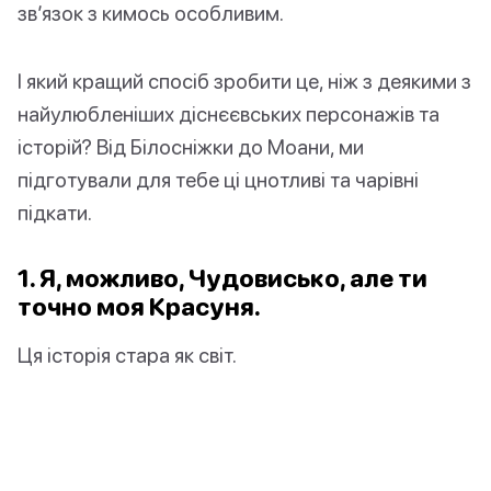
зв’язок з кимось особливим.
І який кращий спосіб зробити це, ніж з деякими з
найулюбленіших діснєєвських персонажів та
історій? Від Білосніжки до Моани, ми
підготували для тебе ці цнотливі та чарівні
підкати.
1. Я, можливо, Чудовисько, але ти
точно моя Красуня.
Ця історія стара як світ.