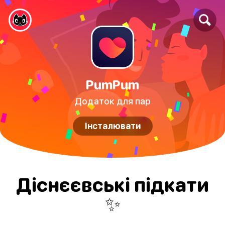
PumPum
Додаток для пар
Інсталювати
Діснєєвські підкати
✨