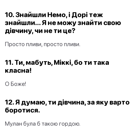
10. Знайшли Немо, і Дорі теж
знайшли… Я не можу знайти свою
дівчину, чи не ти це?
Просто пливи, просто пливи.
11. Ти, мабуть, Міккі, бо ти така
класна!
О Боже!
12. Я думаю, ти дівчина, за яку варто
боротися.
Мулан була б такою гордою.