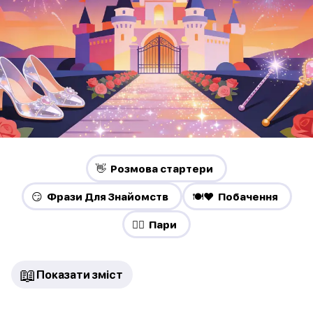
👋 Pозмова стартери
😏 Фрази Для Знайомств
🍽️❤️ Побачення
❤️‍🔥 Пари
📖
Показати зміст