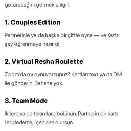
götüreceğini görmekle ilgili.
1. Couples Edition
Partnerinle ya da başka bir çiftle oyna — ve
fazla
şey öğrenmeye hazır ol.
2. Virtual Resha Roulette
Zoom’da mı oynuyorsunuz? Kartları text ya da DM
ile gönderin. Bahane yok.
3. Team Mode
İkilere ya da takımlara bölünün. Partnerin bir kartı
reddederse, içen
sen
olursun.