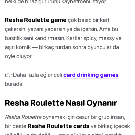
belki de biraz gururunu kaybetmeni istiyor.
Resha Roulette game
çok basit: bir kart
çekersin, yazanı yaparsın ya da içersin. Ama bu
basitlik seni kandırmasın. Kartlar spicy, messy ve
aşırı komik — birkaç turdan sonra oyuncular da
öyle oluyor.
👉 Daha fazla eğlenceli
card drinking games
burada!
Resha Roulette Nasıl Oynanır
Resha Roulette
oynamak için cesur bir grup insan,
bir deste
Resha Roulette cards
ve birkaç içecek
(alkollü ya da değil — ama dürüst olalım) gerekir.