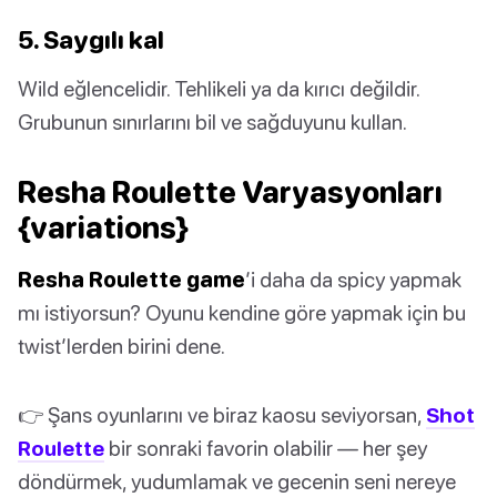
5. Saygılı kal
Wild eğlencelidir. Tehlikeli ya da kırıcı değildir.
Grubunun sınırlarını bil ve sağduyunu kullan.
Resha Roulette Varyasyonları
{variations}
Resha Roulette game
’i daha da spicy yapmak
mı istiyorsun? Oyunu kendine göre yapmak için bu
twist’lerden birini dene.
👉 Şans oyunlarını ve biraz kaosu seviyorsan,
Shot
Roulette
bir sonraki favorin olabilir — her şey
döndürmek, yudumlamak ve gecenin seni nereye