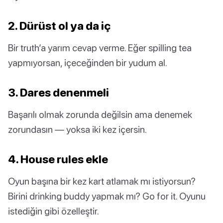
2. Dürüst ol ya da iç
Bir truth’a yarım cevap verme. Eğer spilling tea
yapmıyorsan, içeceğinden bir yudum al.
3. Dares denenmeli
Başarılı olmak zorunda değilsin ama denemek
zorundasın — yoksa iki kez içersin.
4. House rules ekle
Oyun başına bir kez kart atlamak mı istiyorsun?
Birini drinking buddy yapmak mı? Go for it. Oyunu
istediğin gibi özelleştir.