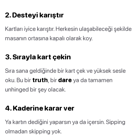
2. Desteyi karıştır
Kartları iyice karıştır. Herkesin ulaşabileceği şekilde
masanın ortasına kapalı olarak koy.
3. Sırayla kart çekin
Sıra sana geldiğinde bir kart çek ve yüksek sesle
oku. Bu bir
truth
, bir
dare
ya da tamamen
unhinged bir şey olacak.
4. Kaderine karar ver
Ya kartın dediğini yaparsın ya da içersin. Sipping
olmadan skipping yok.