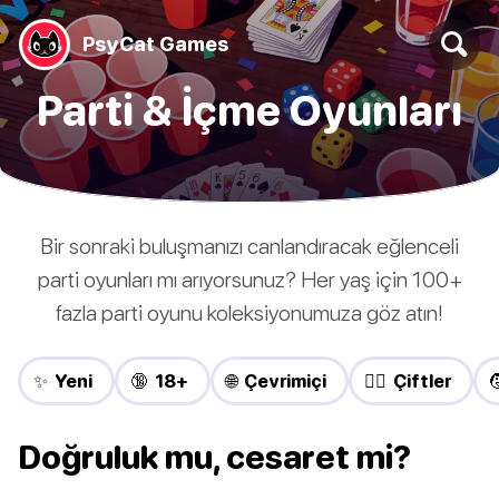
PsyCat Games
Parti & İçme Oyunları
Bir sonraki buluşmanızı canlandıracak eğlenceli
parti oyunları mı arıyorsunuz? Her yaş için 100+
fazla parti oyunu koleksiyonumuza göz atın!
✨ Yeni
🔞 18+
🌐 Çevrimiçi
❤️‍🔥 Çiftler

Doğruluk mu, cesaret mi?