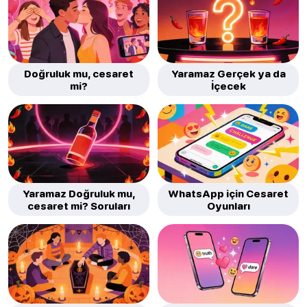
Doğruluk mu, cesaret
Yaramaz Gerçek ya da
mi?
İçecek
Yaramaz Doğruluk mu,
WhatsApp için Cesaret
cesaret mi? Soruları
Oyunları