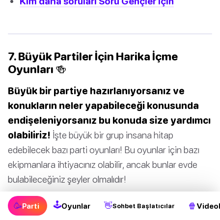
Kim daha soruları Soru Gençler İçin
7. Büyük Partiler İçin Harika İçme
Oyunları 🍻
Büyük bir partiye hazırlanıyorsanız ve
konukların neler yapabileceği konusunda
endişeleniyorsanız bu konuda size yardımcı
olabiliriz!
İşte büyük bir grup insana hitap
edebilecek bazı parti oyunları! Bu oyunlar için bazı
ekipmanlara ihtiyacınız olabilir, ancak bunlar evde
bulabileceğiniz şeyler olmalıdır!
🕹
🥳
👋
🍿
Parti
Oyunlar
Videol
Sohbet Başlatıcılar
Aşağıdaki İçme Oyunlarını keşfedin: