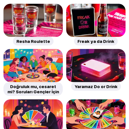
Resha Roulette
Freak ya da Drink
Doğruluk mu, cesaret
Yaramaz Do or Drink
mi? Soruları Gençler İçin