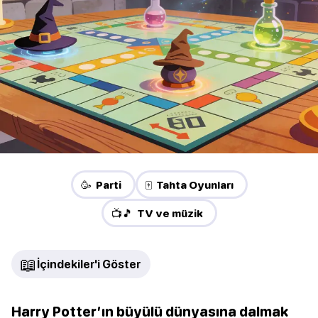
🥳 Parti
🀄 Tahta Oyunları
📺🎵 TV ve müzik
📖
İçindekiler'i Göster
Harry Potter’ın büyülü dünyasına dalmak