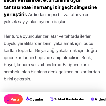
seçer ve hareket ettiricilerini oyun
tahtasındaki herhangi bir geçit simgesine
yerleştirir.
Ardından hepsi bir zar atar ve en
yüksek sayıyı alan oyuncu başlar!
Her turda oyuncular zarı atar ve tahtada ilerler,
büyülü yaratıklardan birini yakalamak için ipucu
kartları toplarlar. Bir yaratığı yakalamak için doğru
ipucu kartlarının hepsine sahip olmalısın: Renk,
boyut, konum ve sınıflandırma. Bir ipucu kartı
sembolü olan bir alana denk gelirsen bu kartlardan
birini çekersin.
Bir oyuncu bir geçit simgesine denk gelirse, geçit
🕹
🥳
👋
🍿
Parti
Oyunlar
Videol
Sohbet Başlatıcılar
simgelerinde olmayan tüm rakip hareket ettiricilerini