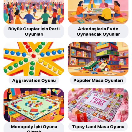
Büyük Gruplar İçin Parti
Arkadaşlarla Evde
Oyunları
Oynanacak Oyunlar
Aggravation Oyunu
Popüler Masa Oyunları
Monopoly İçki Oyunu
Tipsy Land Masa Oyunu
Olarak