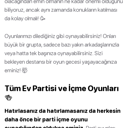
olacağından emin olmanın ne kadar önemli olduğunu
biliyoruz, ancak aynı zamanda konukların katılması
da kolay olmalı! 🥳
Oyunlarımızı dilediğiniz gibi oynayabilirsiniz! Onları
büyük bir grupta, sadece bazı yakın arkadaşlarınızla
veya hatta tek başınıza oynayabilirsiniz. Sizi
bekleyen destansı bir oyun gecesi yaşayacağınıza
eminiz! 🤯
Tüm Ev Partisi ve İçme Oyunları
🍻
Hatırlasanız da hatırlamasanız da herkesin
daha önce bir parti içme oyunu
oynadığından oldukça eminiz.
Parti oyunları