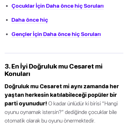
Çocuklar İçin Daha önce hiç Soruları
Daha önce hiç
Gençler İçin Daha önce hiç Soruları
3. En İyi Doğruluk mu Cesaret mi
Konuları
Doğruluk mu Cesaret mi aynı zamanda her
yaştan herkesin katılabileceği popüler bir
parti oyunudur!
O kadar ünlüdür ki birisi “Hangi
oyunu oynamak istersin?” dediğinde çocuklar bile
otomatik olarak bu oyunu önermektedir.