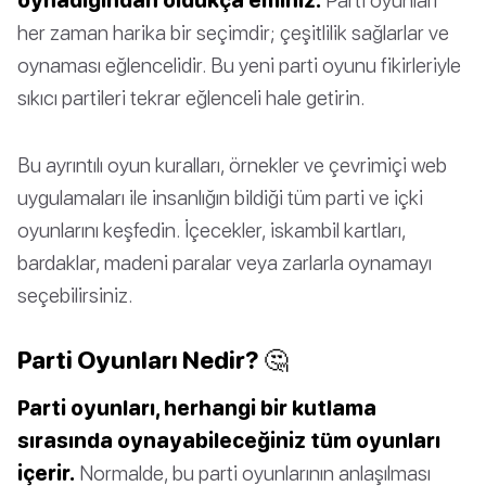
her zaman harika bir seçimdir; çeşitlilik sağlarlar ve
oynaması eğlencelidir. Bu yeni parti oyunu fikirleriyle
sıkıcı partileri tekrar eğlenceli hale getirin.
Bu ayrıntılı oyun kuralları, örnekler ve çevrimiçi web
uygulamaları ile insanlığın bildiği tüm parti ve içki
oyunlarını keşfedin. İçecekler, iskambil kartları,
bardaklar, madeni paralar veya zarlarla oynamayı
seçebilirsiniz.
Parti Oyunları Nedir? 🤔
Parti oyunları, herhangi bir kutlama
sırasında oynayabileceğiniz tüm oyunları
içerir.
Normalde, bu parti oyunlarının anlaşılması