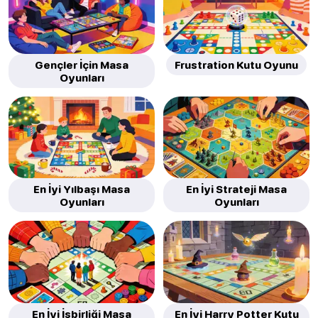
Gençler İçin Masa
Frustration Kutu Oyunu
Oyunları
En İyi Yılbaşı Masa
En İyi Strateji Masa
Oyunları
Oyunları
En İyi İşbirliği Masa
En İyi Harry Potter Kutu