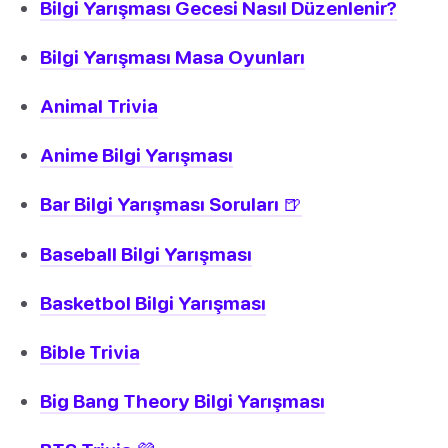
Bilgi Yarışması Gecesi Nasıl Düzenlenir?
Bilgi Yarışması Masa Oyunları
Animal Trivia
Anime Bilgi Yarışması
Bar Bilgi Yarışması Soruları 🍺
Baseball Bilgi Yarışması
Basketbol Bilgi Yarışması
Bible Trivia
Big Bang Theory Bilgi Yarışması