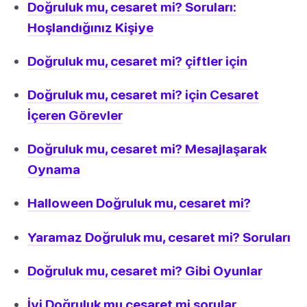
Doğruluk mu, cesaret mi? Soruları:
Hoşlandığınız Kişiye
Doğruluk mu, cesaret mi? çiftler için
Doğruluk mu, cesaret mi? için Cesaret
İçeren Görevler
Doğruluk mu, cesaret mi? Mesajlaşarak
Oynama
Halloween Doğruluk mu, cesaret mi?
Yaramaz Doğruluk mu, cesaret mi? Soruları
Doğruluk mu, cesaret mi? Gibi Oyunlar
İyi Doğruluk mu cesaret mi sorular