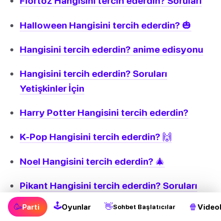
Flörtöz Hangisini tercih ederdin? Soruları
Halloween Hangisini tercih ederdin? 🎃
Hangisini tercih ederdin? anime edisyonu
Hangisini tercih ederdin? Soruları
Yetişkinler İçin
Harry Potter Hangisini tercih ederdin?
K-Pop Hangisini tercih ederdin? 🙌
Noel Hangisini tercih ederdin? 🎄
Pikant Hangisini tercih ederdin? Soruları
🕹
🥳
👋
🍿
Parti
Oyunlar
Videol
Sohbet Başlatıcılar
Rahatsız Edici Hangisini tercih ederdin?