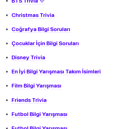
BTS Trivia 💜
Christmas Trivia
Coğrafya Bilgi Soruları
Çocuklar İçin Bilgi Soruları
Disney Trivia
En İyi Bilgi Yarışması Takım İsimleri
Film Bilgi Yarışması
Friends Trivia
Futbol Bilgi Yarışması
Futbol Bilgi Yarışması