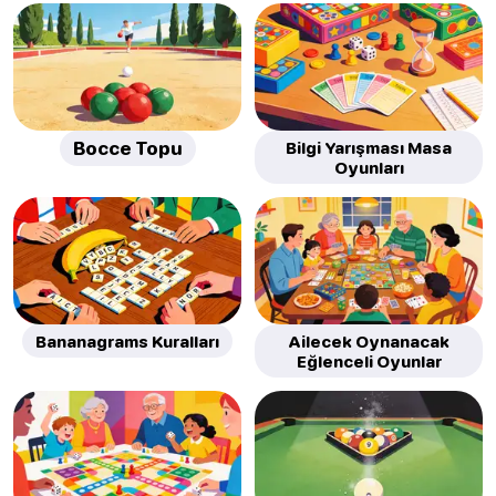
Bocce Topu
Bilgi Yarışması Masa
Oyunları
Bananagrams Kuralları
Ailecek Oynanacak
Eğlenceli Oyunlar