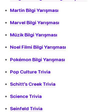
Martin Bilgi Yarışması
Marvel Bilgi Yarışması
Müzik Bilgi Yarışması
Noel Filmi Bilgi Yarışması
Pokémon Bilgi Yarışması
Pop Culture Trivia
Schitt’s Creek Trivia
Science Trivia
Seinfeld Trivia