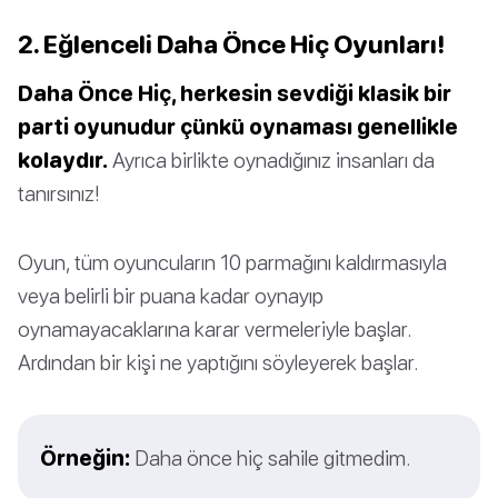
2. Eğlenceli Daha Önce Hiç Oyunları!
Daha Önce Hiç, herkesin sevdiği klasik bir
parti oyunudur çünkü oynaması genellikle
kolaydır.
Ayrıca birlikte oynadığınız insanları da
tanırsınız!
Oyun, tüm oyuncuların 10 parmağını kaldırmasıyla
veya belirli bir puana kadar oynayıp
oynamayacaklarına karar vermeleriyle başlar.
Ardından bir kişi ne yaptığını söyleyerek başlar.
Örneğin:
Daha önce hiç sahile gitmedim.