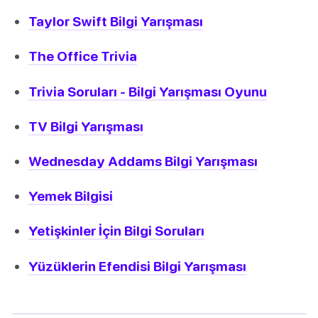
Taylor Swift Bilgi Yarışması
The Office Trivia
Trivia Soruları - Bilgi Yarışması Oyunu
TV Bilgi Yarışması
Wednesday Addams Bilgi Yarışması
Yemek Bilgisi
Yetişkinler İçin Bilgi Soruları
Yüzüklerin Efendisi Bilgi Yarışması