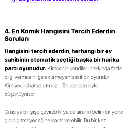
4. En Komik Hangisini Tercih Ederdin
Soruları
Hangisini tercih ederdin, herhangi bir ev
sahibinin otomatik seçtiği başka bir harika
parti oyunudur.
Kimsenin kendileri hakkında fazla
bilgi vermesini gerektirmeyen basit bir oyundur.
Kimseyi rahatsız etmez… En azından öyle
düşünüyoruz.
Grup ya bir şişe çevirebilir ya da sıranın belirli bir yöne
gidip gitmeyeceğine karar verebilir. Bu bir kez