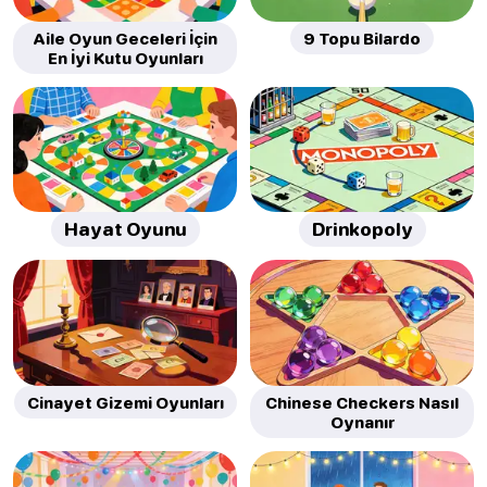
Aile Oyun Geceleri İçin
9 Topu Bilardo
En İyi Kutu Oyunları
Hayat Oyunu
Drinkopoly
Cinayet Gizemi Oyunları
Chinese Checkers Nasıl
Oynanır