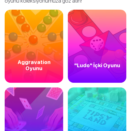
oyunu koleksiyonumuza göz atın!
Aggravation
"Ludo" İçki Oyunu
Oyunu