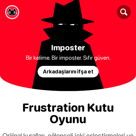
Imposter
Bir kelime. Bir imposter. Sıfır güven.
Arkadaşlarını ifşa et
Frustration Kutu
Oyunu
Orijinal kuralları, eğlenceli içki eşleştirmeleri ve