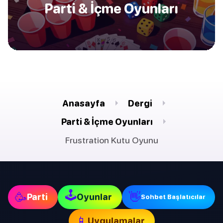
Parti & İçme Oyunları
Anasayfa
Dergi
Parti & İçme Oyunları
Frustration Kutu Oyunu
🕹
🥳
👋
Parti
Oyunlar
Sohbet Başlatıcılar
📱
Uygulamalar