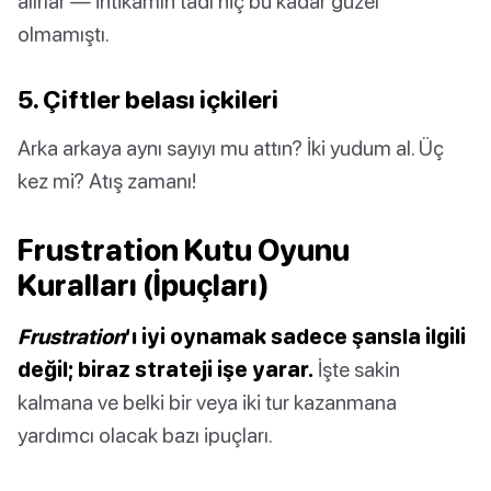
alırlar — intikamın tadı hiç bu kadar güzel
olmamıştı.
5. Çiftler belası içkileri
Arka arkaya aynı sayıyı mu attın? İki yudum al. Üç
kez mi? Atış zamanı!
Frustration Kutu Oyunu
Kuralları (İpuçları)
Frustration
‘ı iyi oynamak sadece şansla ilgili
değil; biraz strateji işe yarar.
İşte sakin
kalmana ve belki bir veya iki tur kazanmana
yardımcı olacak bazı ipuçları.