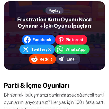
Paylaş
Frustration Kutu Oyunu Nasıl
Oynanır + İçki Oyunu İpuçları
Facebook
Pinterest
Twitter / X
WhatsApp
Reddit
Email
Parti & İçme Oyunları
Bir sonraki buluşmanızı canlandıracak eğlenceli parti
oyunları mı arıyorsunuz? Her yaş için 100+ fazla parti