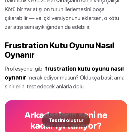
baloncuk ve sözde arkadaşların sana karşı çalışır.
Kötü bir zar atışı on turun ilerlemesini boşa
çıkarabilir — ve içki versiyonunu eklersen, o kötü
zar atışı seni ayıklığından da edebilir.
Frustration Kutu Oyunu Nasıl
Oynanır
Profesyonel gibi
frustration kutu oyunu nasıl
oynanır
merak ediyor musun? Oldukça basit ama
sinirlerini test edecek anlarla dolu.
Arkadaşların seni ne
Testini oluştur
kadar iyi tanıyor?