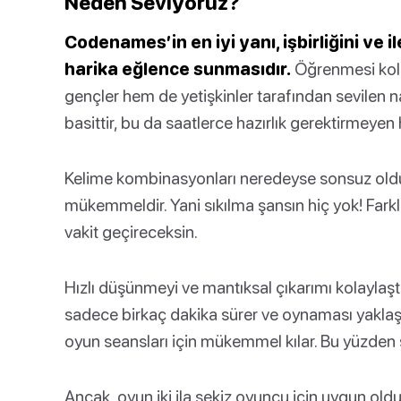
Neden Seviyoruz?
Codenames’in en iyi yanı, işbirliğini ve
harika eğlence sunmasıdır.
Öğrenmesi kol
gençler hem de yetişkinler tarafından sevilen n
basittir, bu da saatlerce hazırlık gerektirmeyen h
Kelime kombinasyonları neredeyse sonsuz olduğ
mükemmeldir. Yani sıkılma şansın hiç yok! Farklı t
vakit geçireceksin.
Hızlı düşünmeyi ve mantıksal çıkarımı kolaylaşt
sadece birkaç dakika sürer ve oynaması yaklaşı
oyun seansları için mükemmel kılar. Bu yüzden
Ancak, oyun iki ila sekiz oyuncu için uygun old