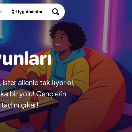
📱
r
Uygulamalar
unları
 ister ailenle takılıyor ol,
ka bir yolu! Gençlerin
tadını çıkar!