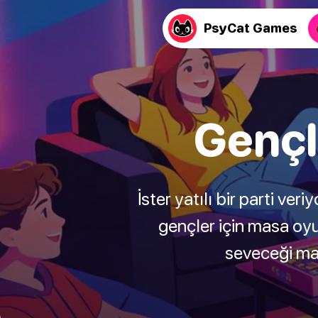
PsyCat Games
Gençl
İster yatılı bir parti veri
gençler için masa oyu
seveceği mas