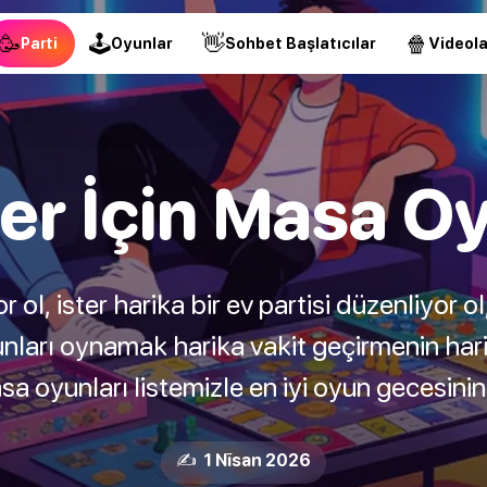
🥳
🕹
👋
🍿
Parti
Oyunlar
Sohbet Başlatıcılar
Videola
er İçin Masa Oy
yor ol, ister harika bir ev partisi düzenliyor ol,
nları oynamak harika vakit geçirmenin hari
a oyunları listemizle en iyi oyun gecesinin 
✍️ 1 Nīsan 2026