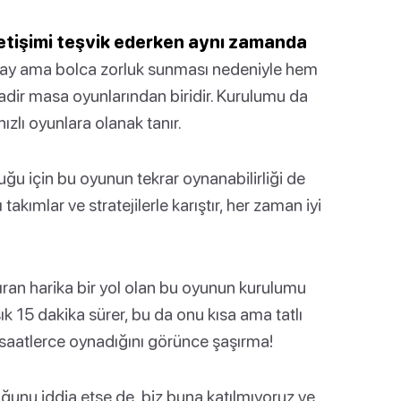
 iletişimi teşvik ederken aynı zamanda
ay ama bolca zorluk sunması nedeniyle hem
adir masa oyunlarından biridir. Kurulumu da
ızlı oyunlara olanak tanır.
u için bu oyunun tekrar oynanabilirliği de
akımlar ve stratejilerle karıştır, her zaman iyi
ıran harika bir yol olan bu oyunun kurulumu
k 15 dakika sürer, bu da onu kısa ama tatlı
 saatlerce oynadığını görünce şaşırma!
uğunu iddia etse de, biz buna katılmıyoruz ve