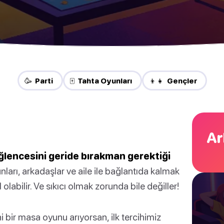
🥳 Parti
🀄 Tahta Oyunları
👦👧 Gençler
Ar
lencesini geride bırakman gerektiği
ları, arkadaşlar ve aile ile bağlantıda kalmak
labilir. Ve sıkıcı olmak zorunda bile değiller!
ni bir masa oyunu arıyorsan, ilk tercihimiz