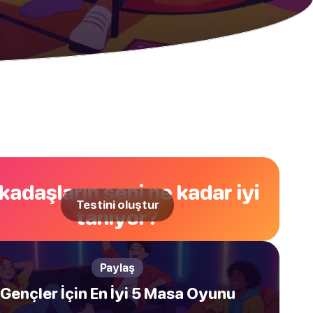
kadaşların seni ne kadar iyi
Testini oluştur
tanıyor?
Paylaş
Gençler İçin En İyi 5 Masa Oyunu