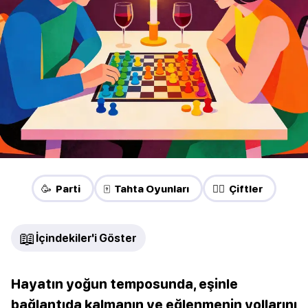
🥳 Parti
🀄 Tahta Oyunları
❤️‍🔥 Çiftler
📖
İçindekiler'i Göster
Hayatın yoğun temposunda, eşinle
bağlantıda kalmanın ve eğlenmenin yollarını