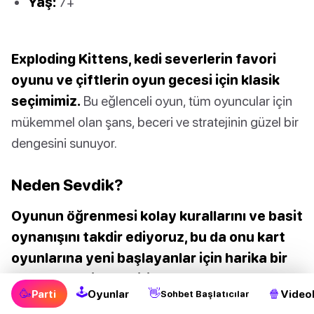
Yaş:
7+
Exploding Kittens, kedi severlerin favori
oyunu ve çiftlerin oyun gecesi için klasik
seçimimiz.
Bu eğlenceli oyun, tüm oyuncular için
mükemmel olan şans, beceri ve stratejinin güzel bir
dengesini sunuyor.
Neden Sevdik?
Oyunun öğrenmesi kolay kurallarını ve basit
oynanışını takdir ediyoruz, bu da onu kart
oyunlarına yeni başlayanlar için harika bir
seçenek haline getiriyor.
Ayrıca, patlayan
🕹
🥳
👋
🍿
Parti
Oyunlar
Videol
Sohbet Başlatıcılar
kediler ve oyunu anında tersine çevirebilecek diğer