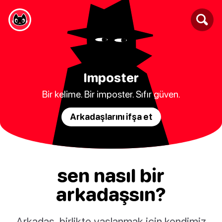
Imposter
Bir kelime. Bir imposter. Sıfır güven.
Arkadaşlarını ifşa et
sen nasıl bir
arkadaşsın?
Arkadaş, birlikte yaşlanmak için kendimiz