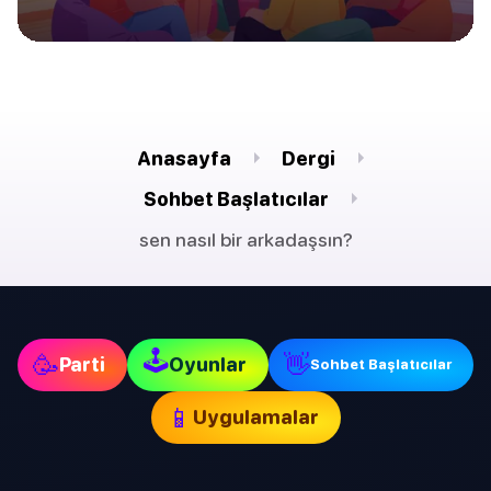
Anasayfa
Dergi
Sohbet Başlatıcılar
sen nasıl bir arkadaşsın?
🕹
🥳
👋
Parti
Oyunlar
Sohbet Başlatıcılar
📱
Uygulamalar