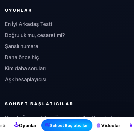
OYUNLAR
En İyi Arkadaş Testi
Doğruluk mu, cesaret mi?
Şanslı numara
Daha önce hiç
Kim daha soruları
Aşk hesaplayıcısı
2
SOHBET BAŞLATICILAR
Bir erkeğe verebileceğiniz en iyi iltifatların listesi
🕹
👋
🍿
📱
rti
Oyunlar
Videolar
Sohbet Başlatıcılar
Metin üzerinden nasıl flört edilir