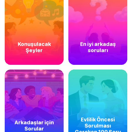
Konuşulacak
En iyi arkadaş
Şeyler
soruları
Evlilik Öncesi
Arkadaşlar için
Sorulması
Sorular
Gereken 100 Soru