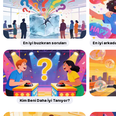
En iyi buzkıran soruları
En iyi arka
Kim Beni Daha İyi Tanıyor?