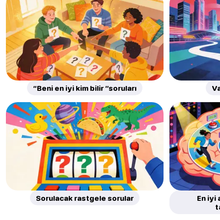
“Beni en iyi kim bilir ”soruları
Va
Sorulacak rastgele sorular
En iyi
t