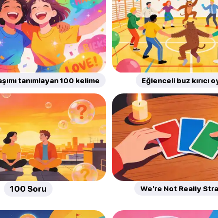
daşımı tanımlayan 100 kelime
Eğlenceli buz kırıcı o
100 Soru
We’re Not Really Str