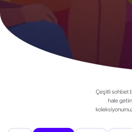
Çeşitli sohbet b
hale getir
koleksiyonumuza