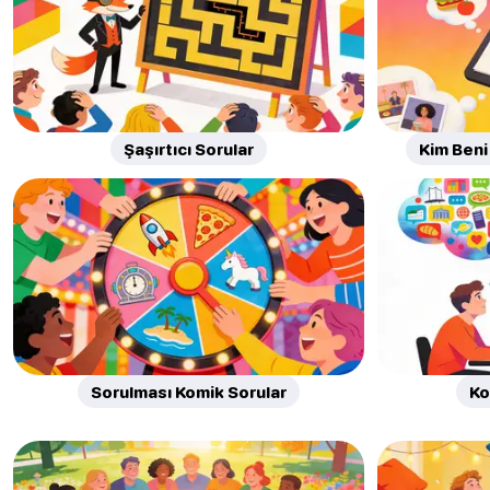
Şaşırtıcı Sorular
Kim Beni 
Sorulması Komik Sorular
Ko