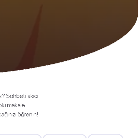
uz? Sohbeti akıcı
dolu makale
ağınızı öğrenin!