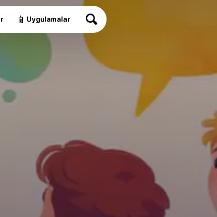
📱
r
Uygulamalar