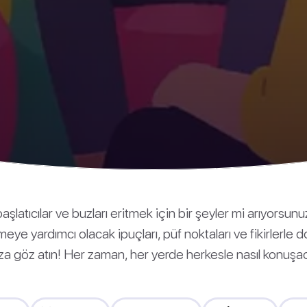
aşlatıcılar ve buzları eritmek için bir şeyler mi arıyorsun
meye yardımcı olacak ipuçları, püf noktaları ve fikirlerle 
 göz atın! Her zaman, her yerde herkesle nasıl konuşac