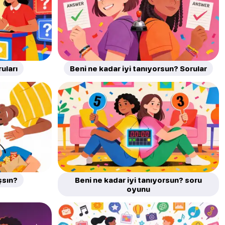
uları
Beni ne kadar iyi tanıyorsun? Sorular
şsın?
Beni ne kadar iyi tanıyorsun? soru
oyunu