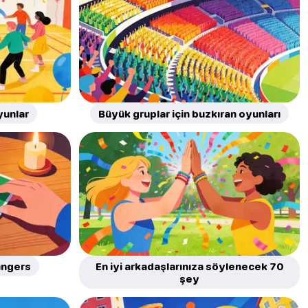
yunlar
Büyük gruplar için buzkıran oyunları
angers
En iyi arkadaşlarınıza söylenecek 70
şey