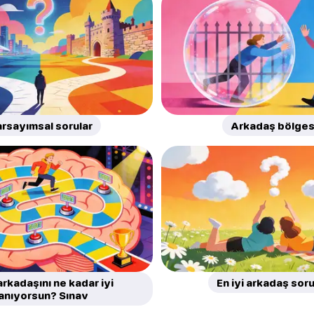
rsayımsal sorular
Arkadaş bölges
 arkadaşını ne kadar iyi
En iyi arkadaş soru
anıyorsun? Sınav