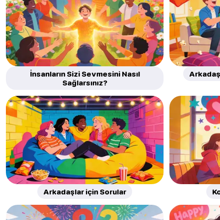
İnsanların Sizi Sevmesini Nasıl
Arkadaşl
Sağlarsınız?
Arkadaşlar için Sorular
Ko