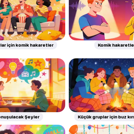
ar için komik hakaretler
Komik hakaretle
nuşulacak Şeyler
Küçük gruplar için buz kır