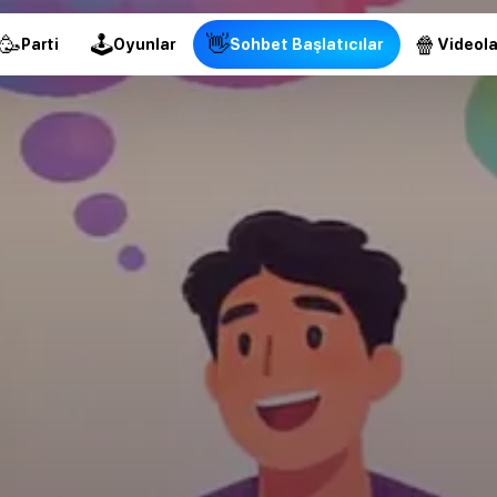
🥳
🕹
👋
🍿
Parti
Oyunlar
Sohbet Başlatıcılar
Videola