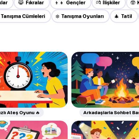
lar
😹 Fıkralar
👦👧 Gençler
💏 İlişkiler
🤓 
 Tanışma Cümleleri
❄️ Tanışma Oyunları
🎄 Tatil
ızlı Ateş Oyunu 🔥
Arkadaşlarla Sohbet Başl