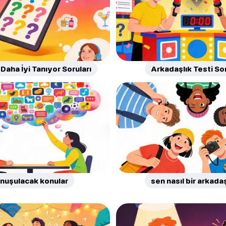
Daha İyi Tanıyor Soruları
Arkadaşlık Testi Sor
nuşulacak konular
sen nasıl bir arkada