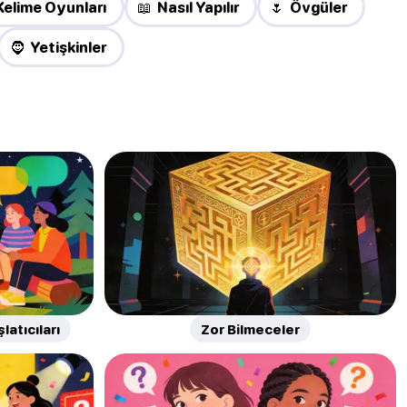
Kelime Oyunları
📖 Nasıl Yapılır
🌷 Övgüler
🧔 Yetişkinler
atıcıları
Zor Bilmeceler