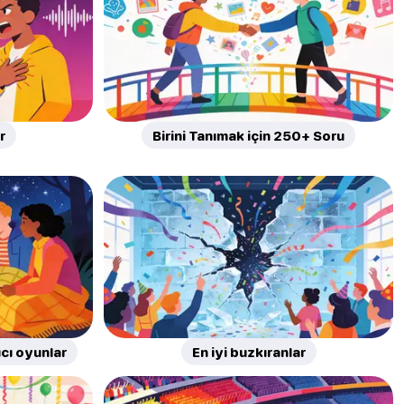
r
Birini Tanımak için 250+ Soru
ıcı oyunlar
En iyi buzkıranlar