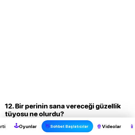
2
12. Bir perinin sana vereceği güzellik
tüyosu ne olurdu?
🕹
👋
🍿
📱
rti
Oyunlar
Videolar
Sanırım bir peri, bana yeni şeyler denemekten
Sohbet Başlatıcılar