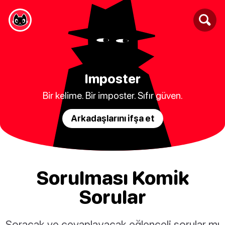
Imposter
Bir kelime. Bir imposter. Sıfır güven.
Arkadaşlarını ifşa et
Sorulması Komik
Sorular
Soracak ve cevaplayacak eğlenceli sorular mı