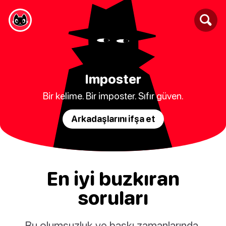
Imposter
Bir kelime. Bir imposter. Sıfır güven.
Arkadaşlarını ifşa et
En iyi buzkıran
soruları
Bu olumsuzluk ve baskı zamanlarında,