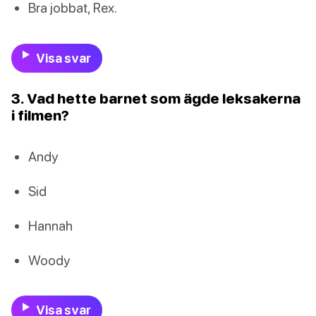
Bra jobbat, Rex.
Visa svar
3. Vad hette barnet som ägde leksakerna
i filmen?
Andy
Sid
Hannah
Woody
Visa svar