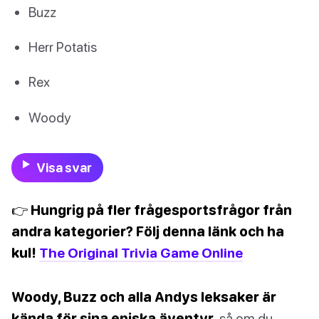
Buzz
Herr Potatis
Rex
Woody
Visa svar
👉 Hungrig på fler frågesportsfrågor från
andra kategorier? Följ denna länk och ha
kul!
The Original Trivia Game Online
Woody, Buzz och alla Andys leksaker är
kända för sina episka äventyr,
så om du