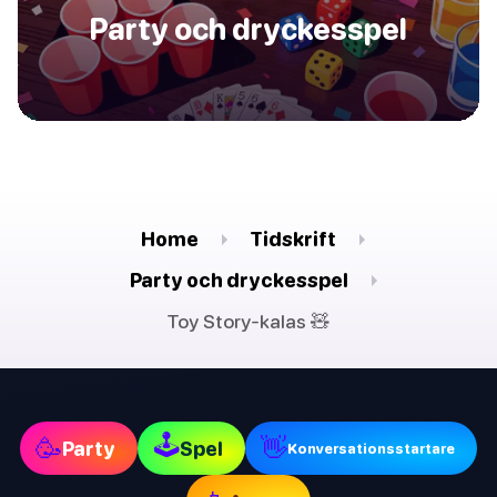
Party och dryckesspel
Home
Tidskrift
Party och dryckesspel
Toy Story-kalas 🧸
🕹
🥳
👋
Party
Spel
Konversationsstartare