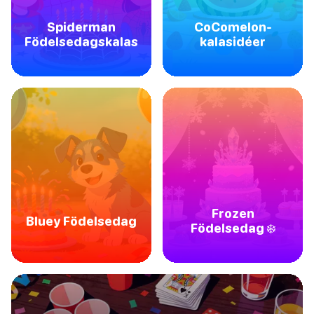
Spiderman
CoComelon-
Födelsedagskalas
kalasidéer
Frozen
Bluey Födelsedag
Födelsedag ❄️