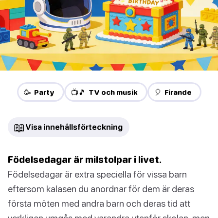
🥳 Party
📺🎵 TV och musik
🎈 Firande
📖
Visa innehållsförteckning
Födelsedagar är milstolpar i livet.
Födelsedagar är extra speciella för vissa barn
eftersom kalasen du anordnar för dem är deras
första möten med andra barn och deras tid att
verkligen umgås med varandra utanför skolan, men