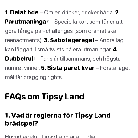
1. Delat öde
– Om en dricker, dricker båda.
2.
Parutmaningar
– Speciella kort som får er att
göra fåniga par-challenges (som dramatiska
reenactments).
3. Sabotageregel
– Andra lag
kan lägga till små twists på era utmaningar.
4.
Dubbelrull
– Par slår tillsammans, och högsta
numret vinner.
5. Sista paret kvar
– Första laget i
mål får bragging rights.
FAQs om Tipsy Land
1. Vad är reglerna för Tipsy Land
brädspel?
Huvudregeln i Tipsy Land är att följa