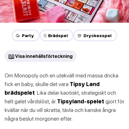
🥳 Party
🀄 Brädspel
🍺 Dryckesspel
📖
Visa innehållsförteckning
Om Monopoly och en utekväll med massa dricka
fick en baby, skulle det vara
Tipsy Land
brädspelet
. Lika delar kaotiskt, strategiskt och
helt galet vårdslöst, är
Tipsyland-spelet
gjort för
kvällar när du vill skratta, tävla och kanske ångra
några beslut morgonen efter.