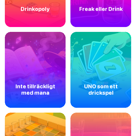
Drinkopoly
Freak eller Drink
Inte tillräckligt
UNO som ett
med mana
drickspel