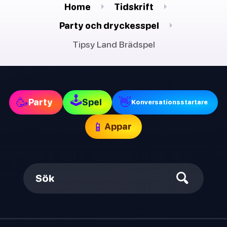
Home
Tidskrift
Party och dryckesspel
Tipsy Land Brädspel
🕹
🥳
👋
Party
Spel
Konversationsstartare
📱
Appar
Sök