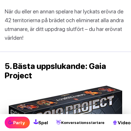
När du eller en annan spelare har lyckats erövra de
42 territorierna på brädet och eliminerat alla andra
utmanare, är ditt uppdrag slutfört – du har erövrat
världen!
5. Bästa uppslukande: Gaia
Project
🕹
🥳
👋
🍿
Party
Spel
Video
Konversationsstartare