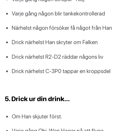
Varje gång någon blir tankekontrollerad
Närhelst någon försöker få något från Han
Drick närhelst Han skryter om Falken
Drick närhelst R2-D2 räddar någons liv
Drick närhelst C-3P0 tappar en kroppsdel
5. Drick ur din drink…
Om Han skjuter först.
Varje gång Obi-Wan klagar på att flyga.