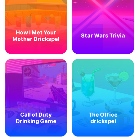
How I Met Your
Star Wars Trivia
Mother Drickspel
Call of Duty
The Office
Drinking Game
drickspel