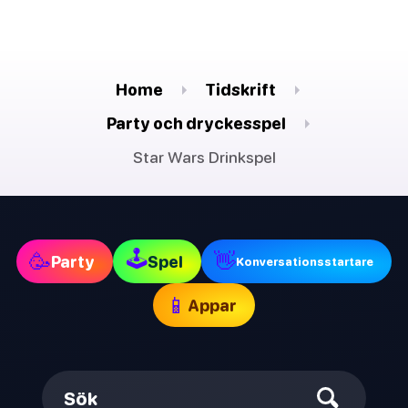
Home
Tidskrift
Party och dryckesspel
Star Wars Drinkspel
🕹
🥳
👋
Party
Spel
Konversationsstartare
📱
Appar
Sök