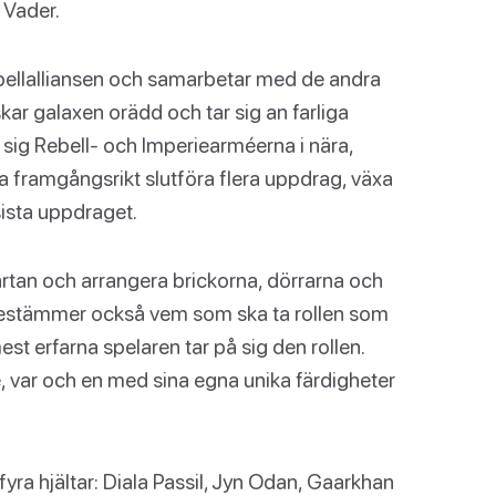
 Vader.
Rebellalliansen och samarbetar med de andra
skar galaxen orädd och tar sig an farliga
ig Rebell- och Imperiearméerna i nära,
a framgångsrikt slutföra flera uppdrag, växa
 sista uppdraget.
tan och arrangera brickorna, dörrarna och
 bestämmer också vem som ska ta rollen som
t erfarna spelaren tar på sig den rollen.
te, var och en med sina egna unika färdigheter
fyra hjältar: Diala Passil, Jyn Odan, Gaarkhan