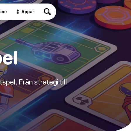
📱
deor
Appar
el
el. Från strategi till