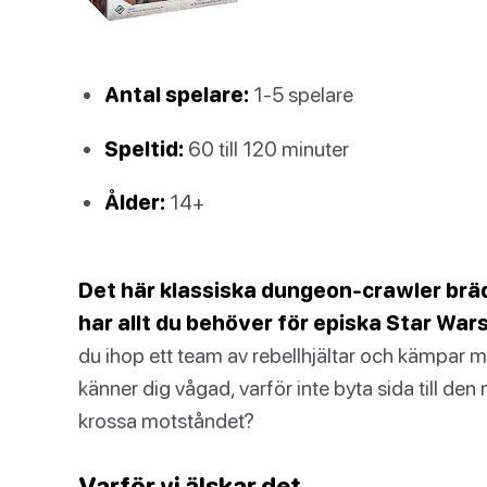
Antal spelare:
1-5 spelare
Speltid:
60 till 120 minuter
Ålder:
14+
Det här klassiska dungeon-crawler bräd
har allt du behöver för episka Star Wars
du ihop ett team av rebellhjältar och kämpar
känner dig vågad, varför inte byta sida till den
krossa motståndet?
Varför vi älskar det