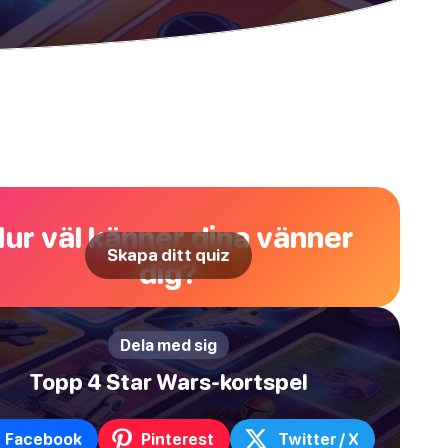
ur väl känner dina vänner
Skapa ditt quiz
dig?
Dela med sig
Topp 4 Star Wars-kortspel
Facebook
Pinterest
Twitter / X