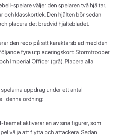
ell-spelare väljer den spelaren två hjältar.
gur och klasskortlek. Den hjälten bör sedan
 och placera det bredvid hjältebladet.
cerar den redo på sitt karaktärsblad med den
 följande fyra utplaceringskort: Stormtrooper
ch Imperial Officer (grå). Placera alla
r spelarna uppdrag under ett antal
s i denna ordning:
l-teamet aktiverar en av sina figurer, som
pel välja att flytta och attackera. Sedan