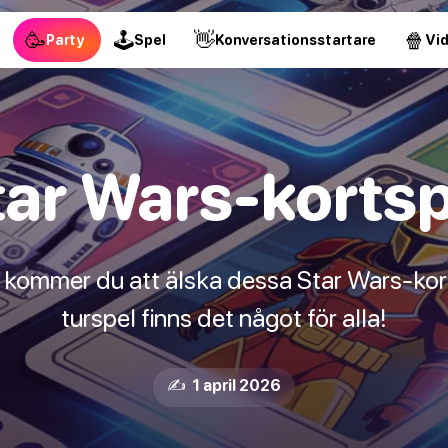
🥳
🕹
👋
🍿
Party
Spel
Konversationsstartare
Vi
tar Wars-kortsp
kommer du att älska dessa Star Wars-kortsp
turspel finns det något för alla!
✍️ 1 april 2026