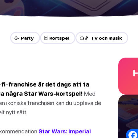
🥳 Party
🃏 Kortspel
📺🎵 TV och musik
H
-fi-franchise är det dags att ta
ela några Star Wars-kortspel!
Med
den ikoniska franchisen kan du uppleva de
t nytt sätt.
prekommendation
Star Wars: Imperial