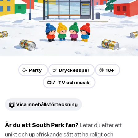
🥳 Party
🍺 Dryckesspel
🔞 18+
📺🎵 TV och musik
📖
Visa innehållsförteckning
Är du ett South Park fan?
Letar du efter ett
unikt och uppfriskande sätt att ha roligt och