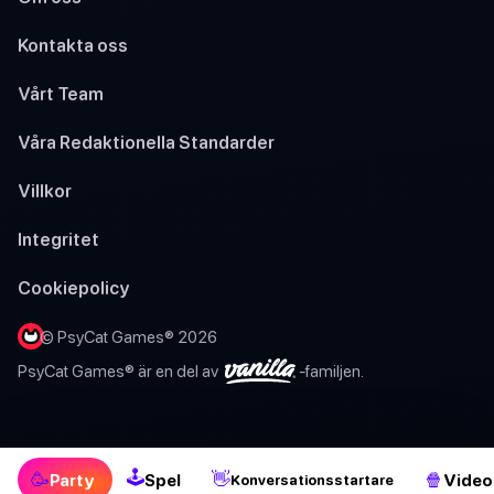
Kontakta oss
Vårt Team
Våra Redaktionella Standarder
Villkor
Integritet
Cookiepolicy
© PsyCat Games® 2026
PsyCat Games® är en del av
-familjen.
🕹
🥳
👋
🍿
Party
Spel
Video
Konversationsstartare