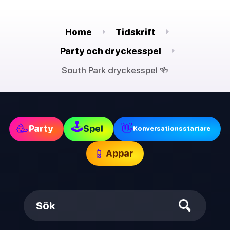
Home
Tidskrift
Party och dryckesspel
South Park dryckesspel 🍻
🕹
🥳
👋
Party
Spel
Konversationsstartare
📱
Appar
Sök