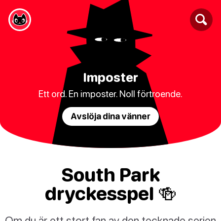
Imposter
Ett ord. En imposter. Noll förtroende.
Avslöja dina vänner
South Park
dryckesspel 🍻
Om du är ett stort fan av den tecknade serien