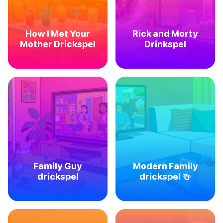
How I Met Your
Rick and Morty
Mother Drickspel
Drinkspel
Family Guy
Modern Family
drickspel
drickspel 🍻