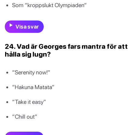
Som “kroppslukt Olympiaden”
Visa svar
24. Vad är Georges fars mantra för att
hålla sig lugn?
“Serenity now!”
“Hakuna Matata”
“Take it easy”
“Chill out”