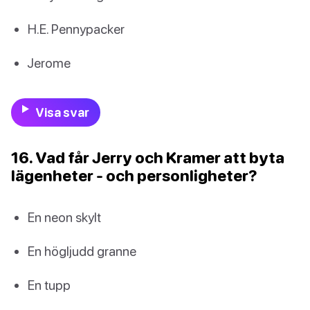
H.E. Pennypacker
Jerome
Visa svar
16. Vad får Jerry och Kramer att byta
lägenheter - och personligheter?
En neon skylt
En högljudd granne
En tupp