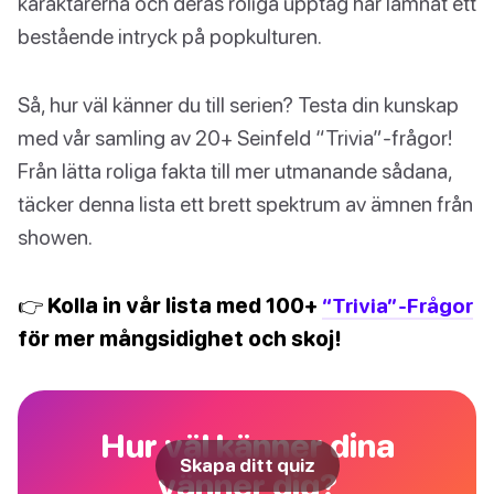
karaktärerna och deras roliga upptåg har lämnat ett
bestående intryck på popkulturen.
Så, hur väl känner du till serien? Testa din kunskap
med vår samling av 20+ Seinfeld “Trivia”-frågor!
Från lätta roliga fakta till mer utmanande sådana,
täcker denna lista ett brett spektrum av ämnen från
showen.
👉 Kolla in vår lista med 100+
“Trivia”-Frågor
för mer mångsidighet och skoj!
Hur väl känner dina
Skapa ditt quiz
vänner dig?