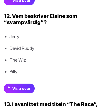
Visa svar
12. Vem beskriver Elaine som
“svampvärdig”?
Jerry
David Puddy
The Wiz
Billy
Visa svar
13. I avsnittet med titeln “The Race”,