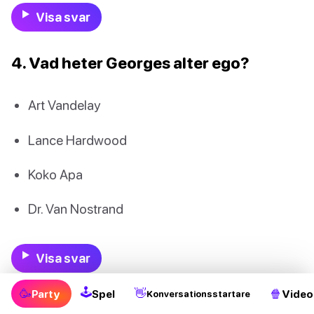
Visa svar
4. Vad heter Georges alter ego?
Art Vandelay
Lance Hardwood
Koko Apa
Dr. Van Nostrand
Visa svar
🕹
🥳
👋
🍿
Party
Spel
Video
Konversationsstartare
5. Vad heter Elaines chef på Pendant