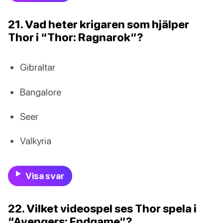
21. Vad heter krigaren som hjälper
Thor i “Thor: Ragnarok”?
Gibraltar
Bangalore
Seer
Valkyria
Visa svar
22. Vilket videospel ses Thor spela i
“Avengers: Endgame”?