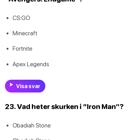
CS:GO
Minecraft
Fortnite
Apex Legends
Visa svar
23. Vad heter skurken i “Iron Man”?
Obadiah Stone