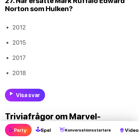
27. När ersatte Mark Ruffalo Edward
Norton som Hulken?
2012
2015
2017
2018
Visa svar
Triviafrågor om Marvel-
serietidningar
🕹
🥳
👋
🍿
Party
Spel
Video
Konversationsstartare