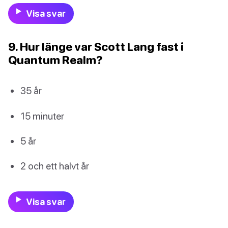
Visa svar
9. Hur länge var Scott Lang fast i
Quantum Realm?
35 år
15 minuter
5 år
2 och ett halvt år
Visa svar