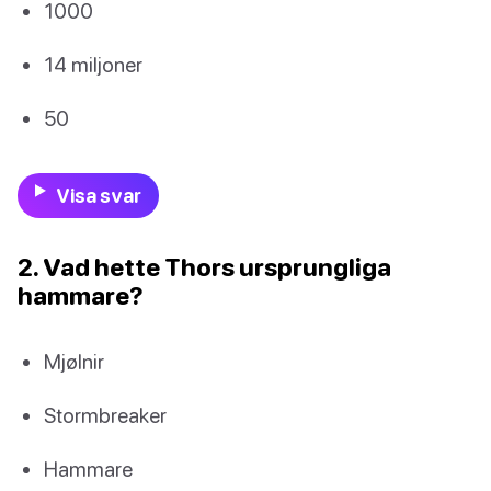
1000
14 miljoner
50
Visa svar
2. Vad hette Thors ursprungliga
hammare?
Mjølnir
Stormbreaker
Hammare