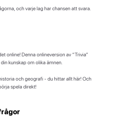
gorna, och varje lag har chansen att svara.
et online! Denna onlineversion av “Trivia”
ta din kunskap om olika ämnen.
historia och geografi - du hittar allt här! Och
örja spela direkt!
-frågor