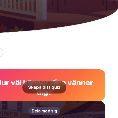
ur väl känner dina vänner
Skapa ditt quiz
dig?
Dela med sig