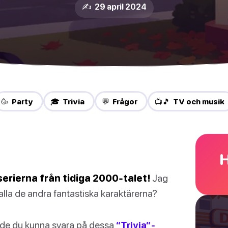
✍️ 29 april 2024
🥳 Party
🎓 Trivia
💬 Frågor
📺🎵 TV och musik
H
serierna från tidiga 2000-talet!
Jag
 alla de andra fantastiska karaktärerna?
borde du kunna svara på dessa
“Trivia”-