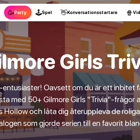
🥳
🕹
👋
🍿
Party
Spel
Konversationsstartare
Vi
lmore Girls Tri
-entusiaster! Oavsett om du är ett inbitet fan
ta med 50+ Gilmore Girls "Trivia"-frågor att
s Hollow och låta dig återuppleva de roli
alogen som gjorde serien till en favorit bla