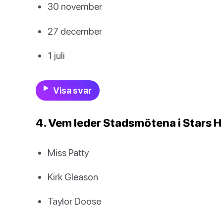
30 november
27 december
1 juli
Visa svar
4. Vem leder Stadsmötena i Stars 
Miss Patty
Kirk Gleason
Taylor Doose