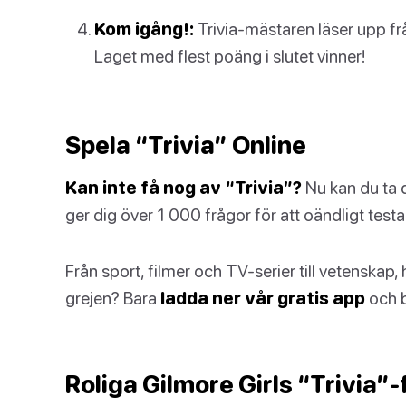
Kom igång!:
Trivia-mästaren läser upp frå
Laget med flest poäng i slutet vinner!
Spela “Trivia” Online
Kan inte få nog av “Trivia”?
Nu kan du ta d
ger dig över 1 000 frågor för att oändligt tes
Från sport, filmer och TV-serier till vetenskap, 
grejen? Bara
ladda ner vår gratis app
och b
Roliga Gilmore Girls “Trivia”