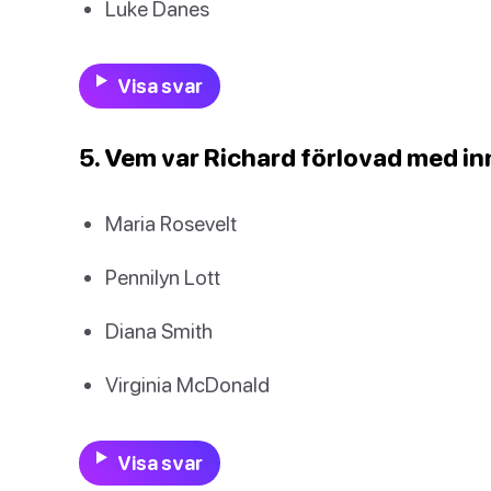
Luke Danes
Visa svar
5. Vem var Richard förlovad med i
Maria Rosevelt
Pennilyn Lott
Diana Smith
Virginia McDonald
Visa svar