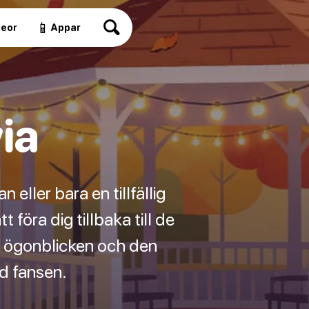
📱
deor
Appar
via
 eller bara en tillfällig
 föra dig tillbaka till de
ga ögonblicken och den
nd fansen.