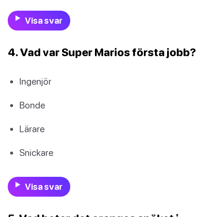
Visa svar
4. Vad var Super Marios första jobb?
Ingenjör
Bonde
Lärare
Snickare
Visa svar