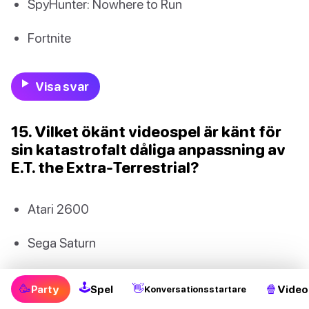
SpyHunter: Nowhere to Run
Fortnite
Visa svar
15. Vilket ökänt videospel är känt för
sin katastrofalt dåliga anpassning av
E.T. the Extra-Terrestrial?
Atari 2600
Sega Saturn
Philips CD-i
🕹
🥳
👋
🍿
Party
Spel
Video
Konversationsstartare