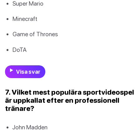
Super Mario
Minecraft
Game of Thrones
DoTA
Visa svar
7. Vilket mest populära sportvideospel
är uppkallat efter en professionell
tränare?
John Madden