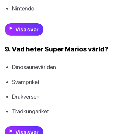
Nintendo
Visa svar
9. Vad heter Super Marios värld?
Dinosaurievärlden
Svampriket
Drakversen
Trädkungariket
Visa svar