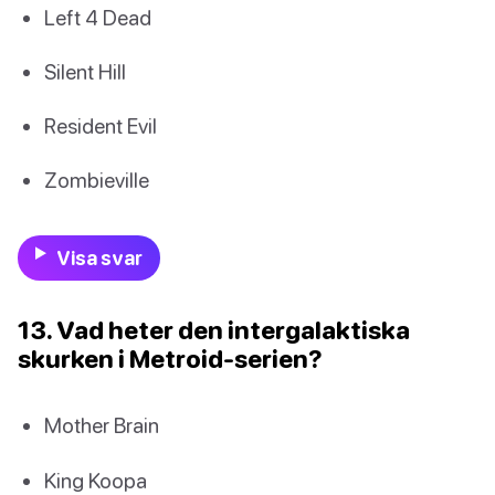
Left 4 Dead
Silent Hill
Resident Evil
Zombieville
Visa svar
13. Vad heter den intergalaktiska
skurken i Metroid-serien?
Mother Brain
King Koopa