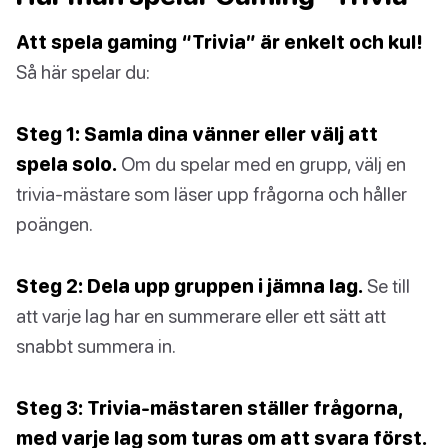
Att spela gaming “Trivia” är enkelt och kul!
Så här spelar du:
Steg 1: Samla dina vänner eller välj att
spela solo.
Om du spelar med en grupp, välj en
trivia-mästare som läser upp frågorna och håller
poängen.
Steg 2: Dela upp gruppen i jämna lag.
Se till
att varje lag har en summerare eller ett sätt att
snabbt summera in.
Steg 3: Trivia-mästaren ställer frågorna,
med varje lag som turas om att svara först.