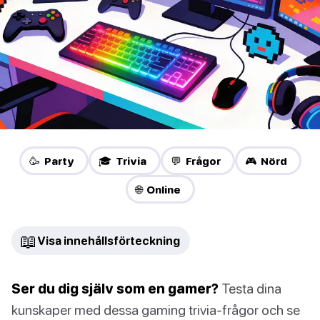
🥳 Party
🎓 Trivia
💬 Frågor
🎮 Nörd
🌐 Online
📖
Visa innehållsförteckning
Ser du dig själv som en gamer?
Testa dina
kunskaper med dessa gaming trivia-frågor och se