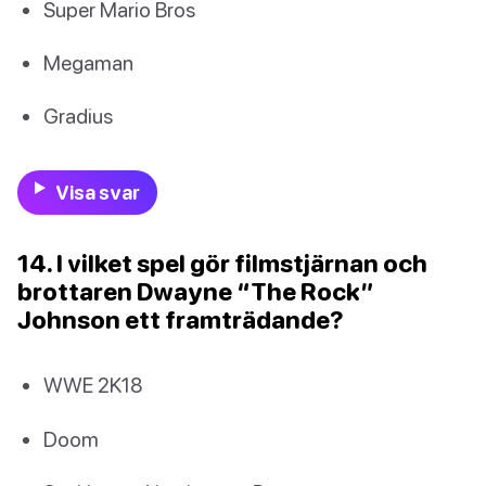
Super Mario Bros
Megaman
Gradius
Visa svar
14. I vilket spel gör filmstjärnan och
brottaren Dwayne “The Rock”
Johnson ett framträdande?
WWE 2K18
Doom