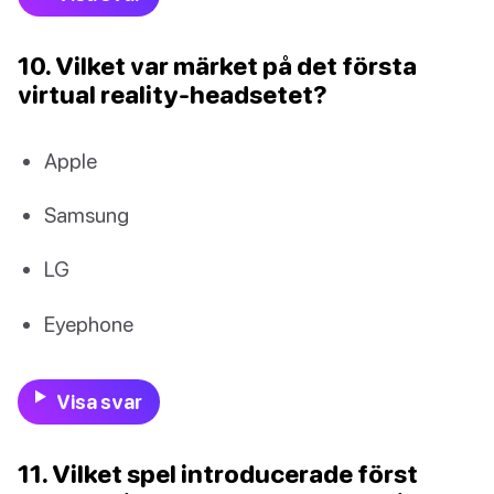
10. Vilket var märket på det första
virtual reality-headsetet?
Apple
Samsung
LG
Eyephone
Visa svar
11. Vilket spel introducerade först