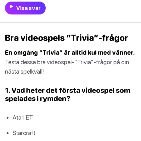
Visa svar
Bra videospels “Trivia”-frågor
En omgång “Trivia” är alltid kul med vänner.
Testa dessa bra videospel-“Trivia”-frågor på din
nästa spelkväll!
1. Vad heter det första videospel som
spelades i rymden?
Atari ET
Starcraft