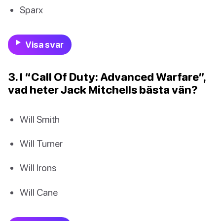
Sparx
Visa svar
3. I “Call Of Duty: Advanced Warfare”,
vad heter Jack Mitchells bästa vän?
Will Smith
Will Turner
Will Irons
Will Cane