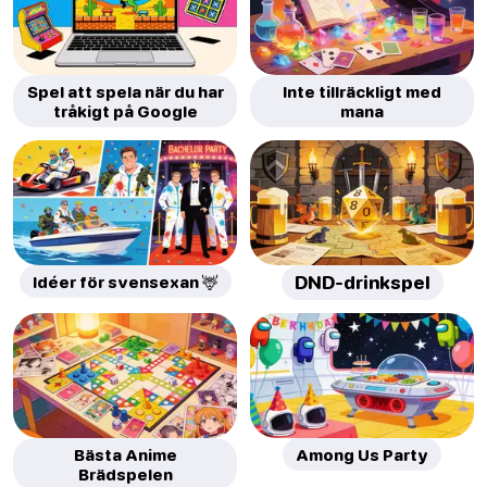
Spel att spela när du har
Inte tillräckligt med
tråkigt på Google
mana
Idéer för svensexan 🦌
DND-drinkspel
Bästa Anime
Among Us Party
Brädspelen