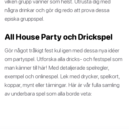
vilken grupp vänner som helst. Utrusta dig med
några drinkar och gör dig redo att prova dessa
episka gruppspel.
All House Party och Drickspel
Gör något tråkigt fest kul igen med dessa nya idéer
om partyspel. Utforska alla dricks- och festspel som
man känner till här! Med detaljerade spelregler,
exempel och onlinespel. Lek med drycker, spelkort,
koppar, mynt eller tärningar. Här är vår fulla samling
av underbara spel som alla borde veta: