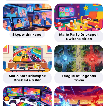
Skype-drinkspel
Mario Party Drickspel:
Switch Edition
Mario Kart Drickspel:
League of Legends
Drick Inte & Kör
Trivia