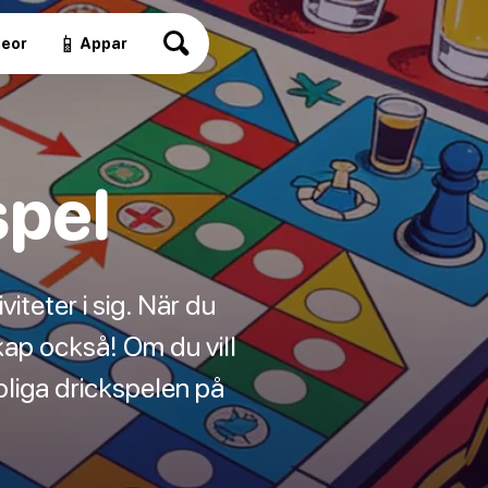
📱
deor
Appar
spel
iteter i sig. När du
ap också! Om du vill
roliga drickspelen på