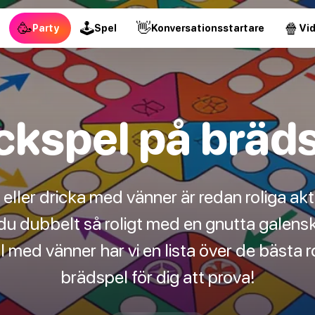
🥳
🕹
👋
🍿
Party
Spel
Konversationsstartare
Vi
ckspel på bräd
eller dricka med vänner är redan roliga aktiv
du dubbelt så roligt med en gnutta galensk
l med vänner har vi en lista över de bästa 
brädspel för dig att prova!