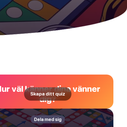
ur väl känner dina vänner
Skapa ditt quiz
dig?
Dela med sig