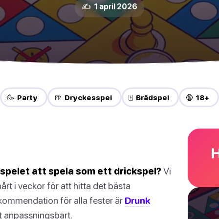
✍️ 1 april 2026
🥳 Party
🍺 Dryckesspel
🀄 Brädspel
🔞 18+
H
dspelet att spela som ett drickspel?
Vi
rt i veckor för att hitta det bästa
 rekommendation för alla fester är
Drunk
et anpassningsbart.