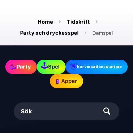
Home
Tidskrift
Party och dryckesspel
Damspel
🕹
🥳
👋
Party
Spel
Konversationsstartare
📱
Appar
Sök