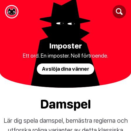
Imposter
Ett ord. En imposter. Noll förtroende.
Avslöja dina vänner
Damspel
Lär dig spela damspel, bemästra reglerna och
utforska roliga varianter av detta klassiska