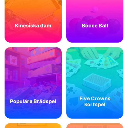
Kinesiska dam
Bocce Ball
Five Crowns
Populära Brädspel
kortspel