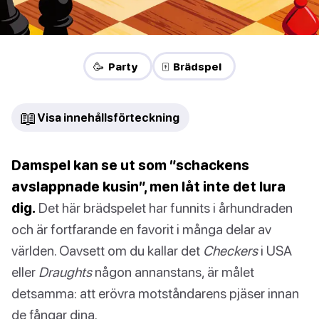
🥳 Party
🀄 Brädspel
📖
Visa innehållsförteckning
Damspel kan se ut som ”schackens
avslappnade kusin”, men låt inte det lura
dig.
Det här brädspelet har funnits i århundraden
och är fortfarande en favorit i många delar av
världen. Oavsett om du kallar det
Checkers
i USA
eller
Draughts
någon annanstans, är målet
detsamma: att erövra motståndarens pjäser innan
de fångar dina.