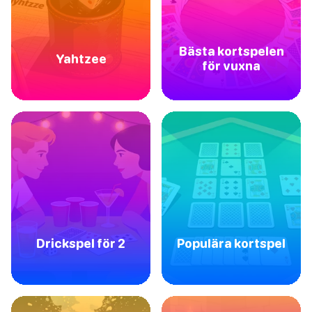
Bästa kortspelen
Yahtzee
för vuxna
Drickspel för 2
Populära kortspel