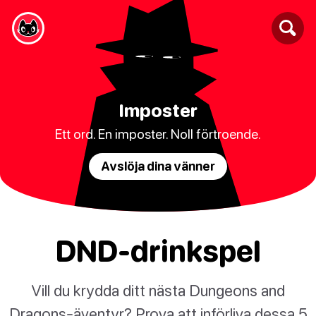
Imposter
Ett ord. En imposter. Noll förtroende.
Avslöja dina vänner
DND-drinkspel
Vill du krydda ditt nästa Dungeons and
Dragons-äventyr? Prova att införliva dessa 5