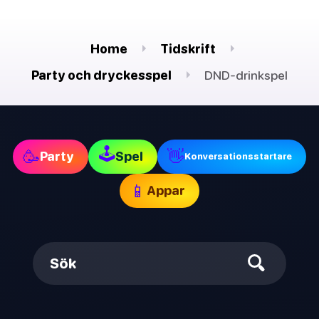
Home
Tidskrift
Party och dryckesspel
DND-drinkspel
🕹
🥳
👋
Party
Spel
Konversationsstartare
📱
Appar
Sök