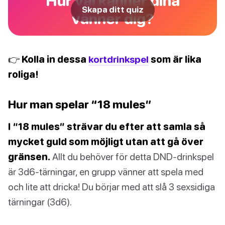
Hur väl känner dina
Skapa ditt quiz
vänner dig?
👉 Kolla in dessa
kortdrinkspel
som är lika
roliga!
Hur man spelar “18 mules”
I “18 mules” strävar du efter att samla så
mycket guld som möjligt utan att gå över
gränsen.
Allt du behöver för detta DND-drinkspel
är 3d6-tärningar, en grupp vänner att spela med
och lite att dricka! Du börjar med att slå 3 sexsidiga
tärningar (3d6).