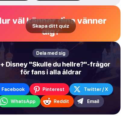
ur väl känner dina vänner
Skapa ditt quiz
dig?
Dela med sig
+ Disney "Skulle du hellre?"-frågor
för fans i alla åldrar
Facebook
Pinterest
Twitter / X
WhatsApp
Reddit
Email