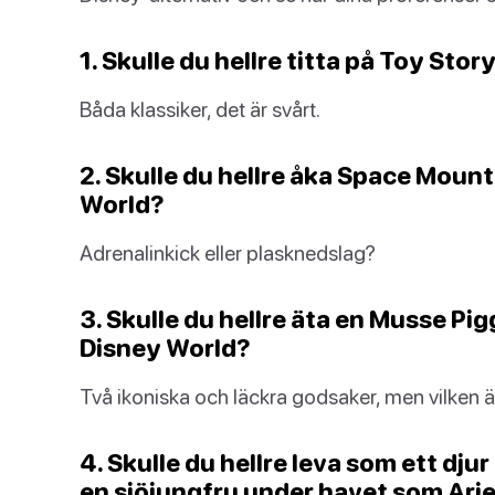
1. Skulle du hellre titta på Toy Sto
Båda klassiker, det är svårt.
2. Skulle du hellre åka Space Mount
World?
Adrenalinkick eller plasknedslag?
3. Skulle du hellre äta en Musse Pig
Disney World?
Två ikoniska och läckra godsaker, men vilken är
4. Skulle du hellre leva som ett dju
en sjöjungfru under havet som Arie