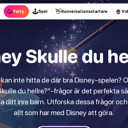
🥳
🕹
👋
🍿
Party
Spel
Konversationsstartare
Vi
ey Skulle du he
 kan inte hitta de där bra Disney-spelen? Or
ulle du hellre?"-frågor är det perfekta sät
a ditt inre barn. Utforska dessa frågor och
allt som har med Disney att göra.