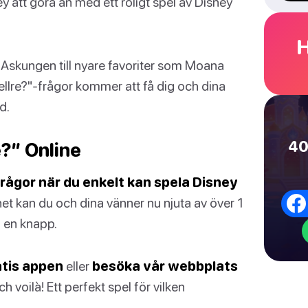
ney att göra än med ett roligt spel av Disney
H
 Askungen till nyare favoriter som Moana
llre?"-frågor kommer att få dig och dina
d.
40
e?” Online
rågor när du enkelt kan spela Disney
et kan du och dina vänner nu njuta av över 1
å en knapp.
atis appen
eller
besöka vår webbplats
h voilà! Ett perfekt spel för vilken