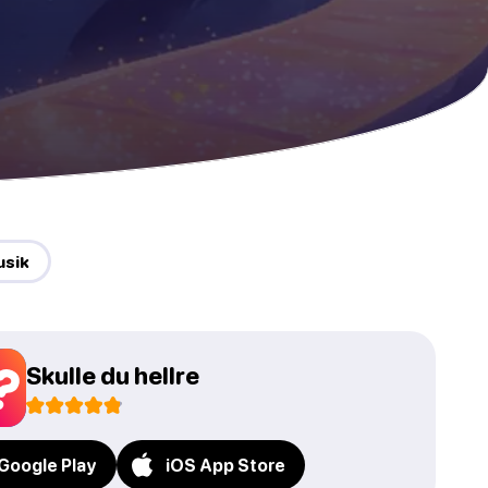
usik
Skulle du hellre
Google Play
iOS App Store