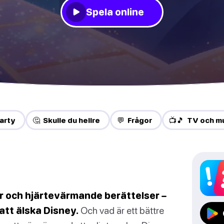
Spela online
arty
🤔 Skulle du hellre
💬 Frågor
📺🎵 TV och m
er och hjärtevärmande berättelser –
 att älska Disney.
Och vad är ett bättre