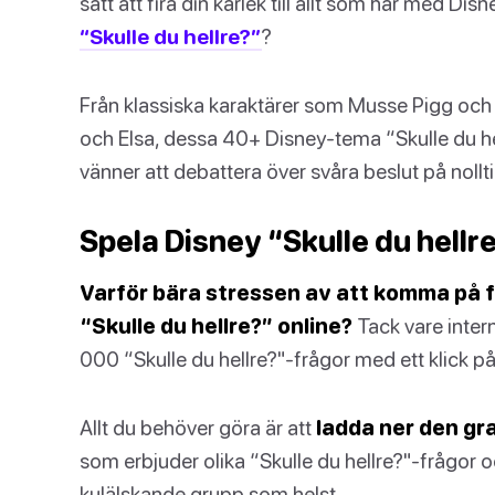
sätt att fira din kärlek till allt som har med Dis
“Skulle du hellre?”
?
Från klassiska karaktärer som Musse Pigg och
och Elsa, dessa 40+ Disney-tema “Skulle du he
vänner att debattera över svåra beslut på nollti
Spela Disney “Skulle du hellr
Varför bära stressen av att komma på f
“Skulle du hellre?” online?
Tack vare intern
000 “Skulle du hellre?"-frågor med ett klick p
Allt du behöver göra är att
ladda ner den gr
som erbjuder olika “Skulle du hellre?"-frågor oc
kulälskande grupp som helst.