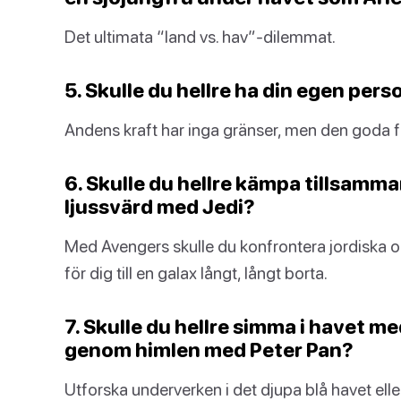
Det ultimata “land vs. hav”-dilemmat.
5. Skulle du hellre ha din egen pers
Andens kraft har inga gränser, men den goda fen 
6. Skulle du hellre kämpa tillsamm
ljussvärd med Jedi?
Med Avengers skulle du konfrontera jordiska o
för dig till en galax långt, långt borta.
7. Skulle du hellre simma i havet m
genom himlen med Peter Pan?
Utforska underverken i det djupa blå havet ell