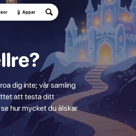
📱
deor
Appar
llre?
oa dig inte; vår samling
tet att testa ditt
 se hur mycket du älskar