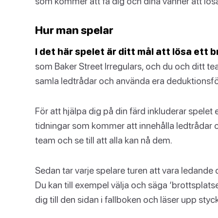
som kommer att få dig och dina vänner att lösa f
Hur man spelar
I det här spelet är ditt mål att lösa ett
som Baker Street Irregulars, och du och ditt te
samla ledtrådar och använda era deduktionsförm
För att hjälpa dig på din färd inkluderar spelet
tidningar som kommer att innehålla ledtrådar o
team och se till att alla kan nå dem.
Sedan tar varje spelare turen att vara ledande d
Du kan till exempel välja och säga ‘brottsplats
dig till den sidan i fallboken och läser upp styc