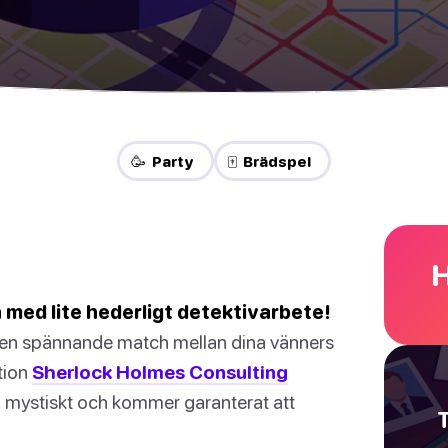
🥳 Party
🀄 Brädspel
H
a med lite hederligt detektivarbete!
er en spännande match mellan dina vänners
tion
Sherlock Holmes Consulting
e, mystiskt och kommer garanterat att
T