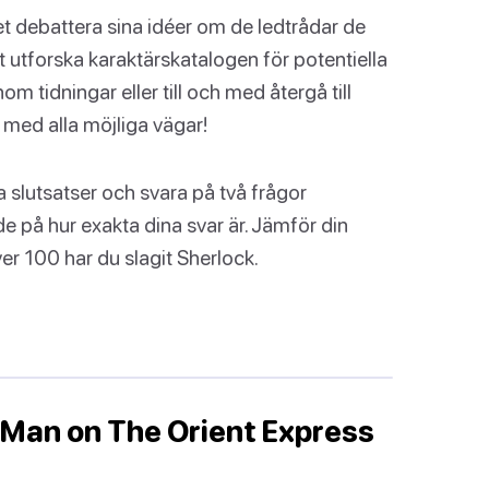
t debattera sina idéer om de ledtrådar de
 utforska karaktärskatalogen för potentiella
om tidningar eller till och med återgå till
 med alla möjliga vägar!
na slutsatser och svara på två frågor
de på hur exakta dina svar är. Jämför din
r 100 har du slagit Sherlock.
d Man on The Orient Express