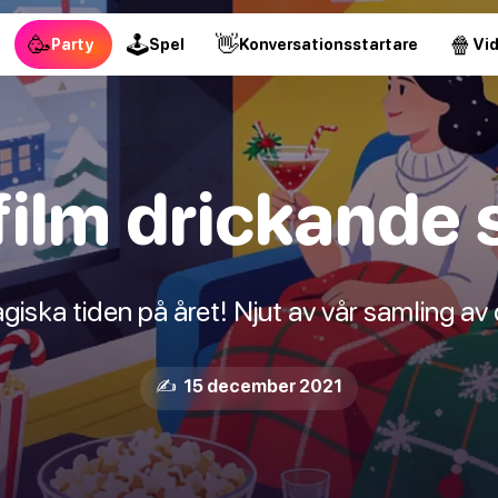
🥳
🕹
👋
🍿
Party
Spel
Konversationsstartare
Vi
film drickande 
iska tiden på året! Njut av vår samling av dr
✍️ 15 december 2021