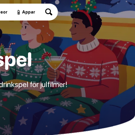
📱
deor
Appar
spel
inkspel för julfilmer!