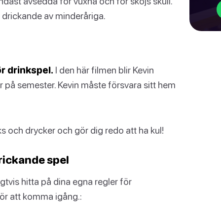
dast avsedda för vuxna och för skojs skull.
er drickande av minderåriga.
r drinkspel.
I den här filmen blir Kevin
er på semester. Kevin måste försvara sitt hem
ks och drycker och gör dig redo att ha kul!
ickande spel
gtvis hitta på dina egna regler för
för att komma igång.: