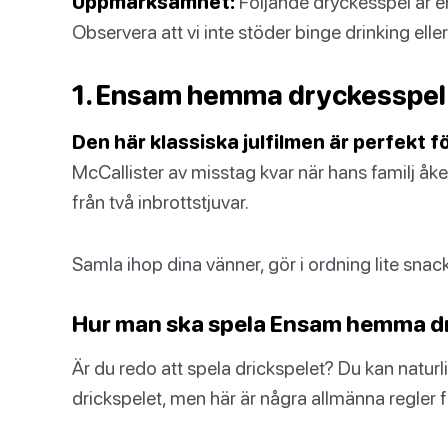
Uppmärksamhet:
Följande dryckesspel är en
Observera att vi inte stöder binge drinking ell
1. Ensam hemma dryckesspel
Den här klassiska julfilmen är perfekt fö
McCallister av misstag kvar när hans familj åk
från två inbrottstjuvar.
Samla ihop dina vänner, gör i ordning lite snac
Hur man ska spela Ensam hemma dr
Är du redo att spela drickspelet? Du kan naturli
drickspelet, men här är några allmänna regler 