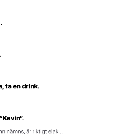
.
.
, ta en drink.
“Kevin”.
n nämns, är riktigt elak…