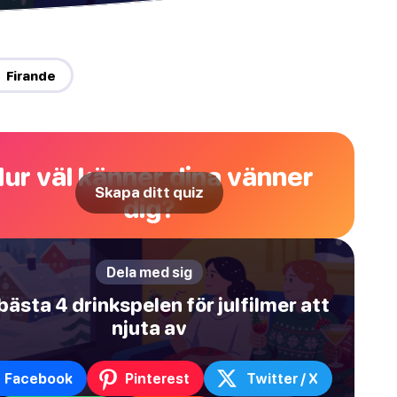
 Firande
ur väl känner dina vänner
Skapa ditt quiz
dig?
Dela med sig
bästa 4 drinkspelen för julfilmer att
njuta av
Facebook
Pinterest
Twitter / X