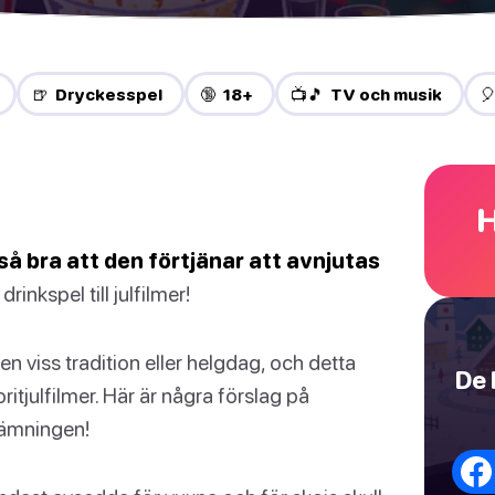
🍺 Dryckesspel
🔞 18+
📺🎵 TV och musik

H
så bra att den förtjänar att avnjutas
rinkspel till julfilmer!
en viss tradition eller helgdag, och detta
De 
voritjulfilmer. Här är några förslag på
stämningen!