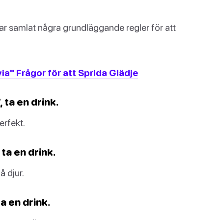
har samlat några grundläggande regler för att
ia" Frågor för att Sprida Glädje
 ta en drink.
erfekt.
ta en drink.
å djur.
a en drink.