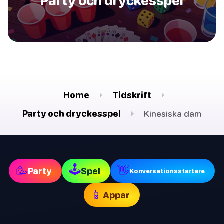
Party och dryckesspel
Home
Tidskrift
Party och dryckesspel
Kinesiska dam
🕹
🥳
👋
Party
Spel
Konversationsstartare
📱
Appar