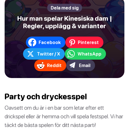
Dela med sig
Hur man spelar Kinesiska dam |
Regler, upplägg & varianter
Facebook
Pinterest
Twitter / X
WhatsApp
Reddit
Email
Party och dryckesspel
Oavsett om du är i en bar som letar efter ett
drickspel eller är hemma och vill spela festspel. Vi har
täckt de bästa spelen för ditt nästa parti!