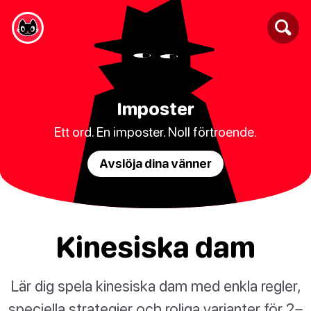
Imposter
Ett ord. En imposter. Noll förtroende.
Avslöja dina vänner
Kinesiska dam
Lär dig spela kinesiska dam med enkla regler,
speciella strategier och roliga varianter för 2–