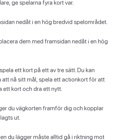
lare, ge spelarna fyra kort var.
sidan nedåt i en hög bredvid spelområdet.
 placera dem med framsidan nedåt i en hög
ela ett kort på ett av tre sätt. Du kan
att nå sitt mål, spela ett actionkort för att
 ett kort och dra ett nytt.
ägger du vägkorten framför dig och kopplar
lagts ut.
n du lägger måste alltid gå i riktning mot