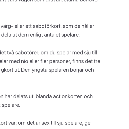
dvärg- eller ett sabotörkort, som de håller
dela ut dem enligt antalet spelare.
et två sabotörer; om du spelar med sju till
lar med nio eller fler personer, finns det tre
ärgkort ut. Den yngsta spelaren börjar och
en har delats ut, blanda actionkorten och
t spelare.
rt var; om det är sex till sju spelare, ge