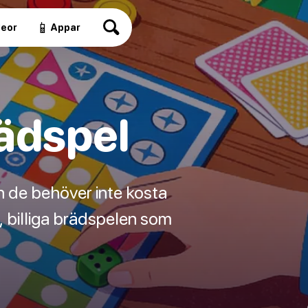
📱
deor
Appar
rädspel
h de behöver inte kosta
, billiga brädspelen som