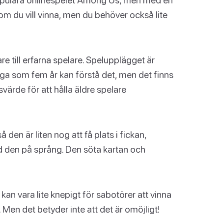
om du vill vinna, men du behöver också lite
are till erfarna spelare. Spelupplägget är
unga som fem år kan förstå det, men det finns
värde för att hålla äldre spelare
 den är liten nog att få plats i fickan,
d den på språng. Den söta kartan och
kan vara lite knepigt för sabotörer att vinna
 Men det betyder inte att det är omöjligt!