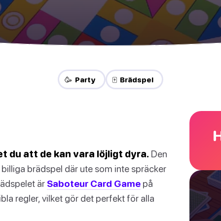
🥳 Party
🀄 Brädspel
H
 du att de kan vara löjligt dyra.
Den
 billiga brädspel där ute som inte spräcker
brädspelet är
Saboteur Card Game
på
a regler, vilket gör det perfekt för alla