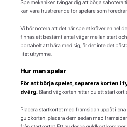
Spelmekaniken tvingar dig att börja sabotera tid
kan vara frustrerande för spelare som föredra
Vi bör notera att det här spelet kräver en hel
finnas ett bestämt antal vägar mellan start och 
portabelt att bära med sig, är det inte det bästa 
litet utrymme.
Hur man spelar
För att börja spelet, separera korten i f
dvärg.
Bland vägkorten hittar du ett startkort
Placera startkortet med framsidan uppåt i en
guldkorten, placera dem sedan med framsidan 
från startkortet. Ett av dessa guldkort komme