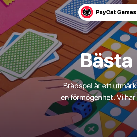
PsyCat Games
Bästa 
Brädspel är ett utmärk
en förmögenhet. Vi har 