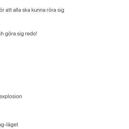
r att alla ska kunna röra sig
och göra sig redo!
 explosion
ag-läget