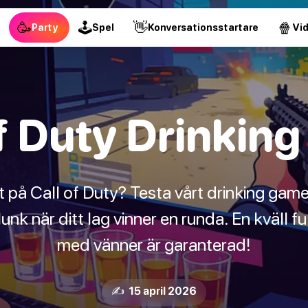
🥳
🕹
👋
🍿
Party
Spel
Konversationsstartare
Vi
of Duty Drinkin
ist på Call of Duty? Testa vårt drinking game
lunk när ditt lag vinner en runda. En kväll fu
med vänner är garanterad!
✍️ 15 april 2026