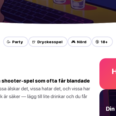
🥳 Party
🍺 Dryckesspel
🎮 Nörd
🔞 18+
H
on shooter-spel som ofta får blandade
ssa älskar det, vissa hatar det, och vissa har
k är säker — lägg till lite drinkar och du får
Din