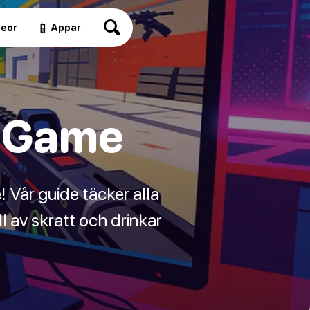
📱
deor
Appar
g Game
! Vår guide täcker alla
ll av skratt och drinkar