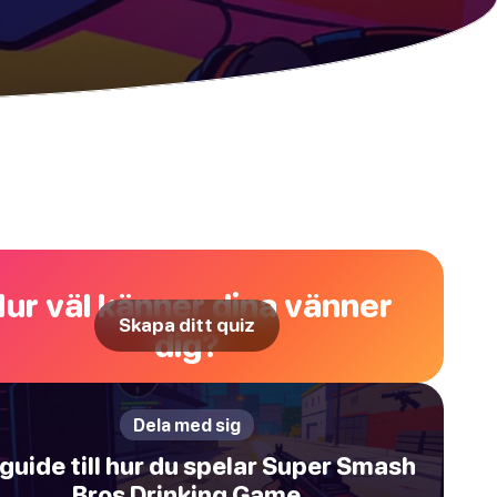
ur väl känner dina vänner
Skapa ditt quiz
dig?
Dela med sig
 guide till hur du spelar Super Smash
Bros Drinking Game