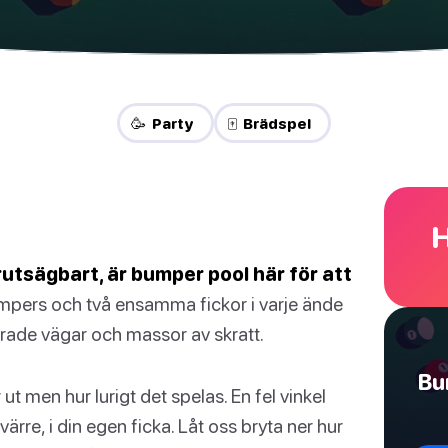
🥳 Party
🀄 Brädspel
H
rutsägbart, är bumper pool här för att
pers och två ensamma fickor i varje ände
erade vägar och massor av skratt.
Bu
t men hur lurigt det spelas. En fel vinkel
värre, i din egen ficka. Låt oss bryta ner hur