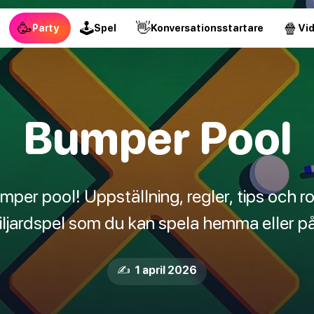
🥳
🕹
👋
🍿
Party
Spel
Konversationsstartare
Vi
Bumper Pool
mper pool! Uppställning, regler, tips och ro
biljardspel som du kan spela hemma eller på
✍️ 1 april 2026