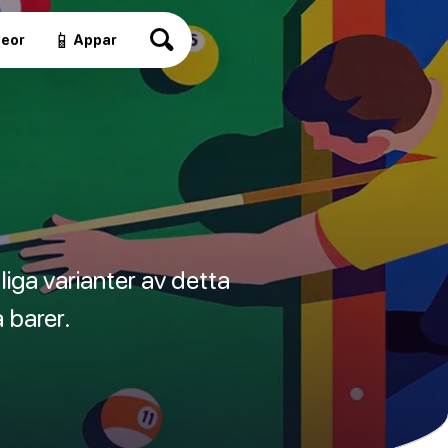
📱
deor
Appar
liga varianter av detta
 barer.