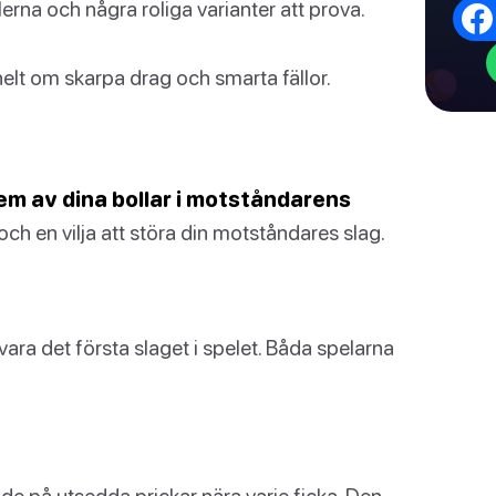
na och några roliga varianter att prova.
elt om skarpa drag och smarta fällor.
fem av dina bollar i motståndarens
och en vilja att störa din motståndares slag.
ara det första slaget i spelet. Båda spelarna
de på utsedda prickar nära varje ficka. Den