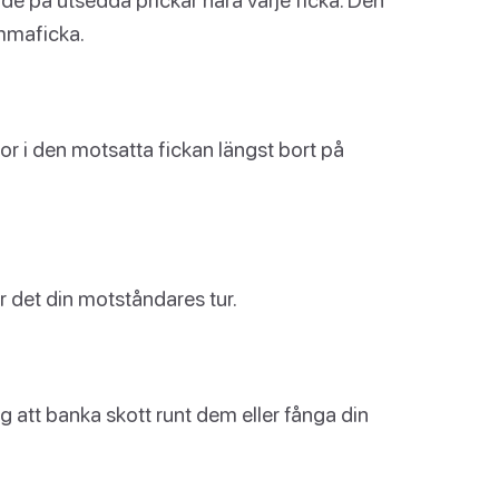
emmaficka.
ulor i den motsatta fickan längst bort på
är det din motståndares tur.
g att banka skott runt dem eller fånga din