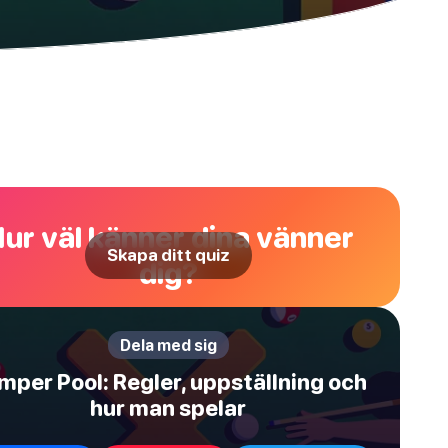
ur väl känner dina vänner
Skapa ditt quiz
dig?
Dela med sig
mper Pool: Regler, uppställning och
hur man spelar