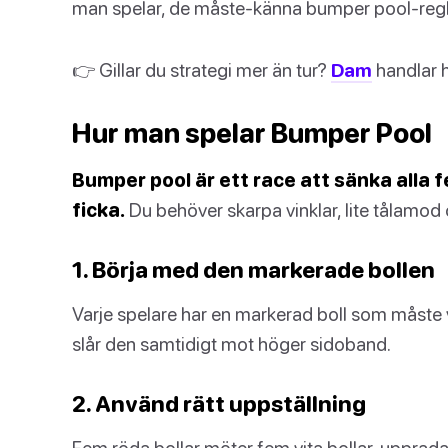
man spelar, de måste-känna bumper pool-regler
👉 Gillar du strategi mer än tur?
Dam
handlar h
Hur man spelar Bumper Pool
Bumper pool är ett race att sänka alla 
ficka.
Du behöver skarpa vinklar, lite tålamod 
1. Börja med den markerade bollen
Varje spelare har en markerad boll som måste v
slår den samtidigt mot höger sidoband.
2. Använd rätt uppställning
Fem röda bollar möter fem vita bollar, upprada