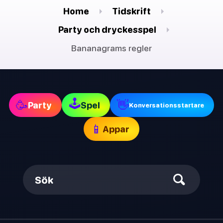
Home
Tidskrift
Party och dryckesspel
Bananagrams regler
🕹
🥳
👋
Party
Spel
Konversationsstartare
📱
Appar
Sök