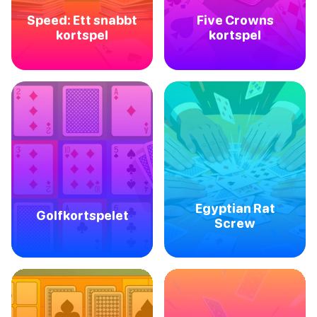
Speed: Ett snabbt
Five Crowns
kortspel
kortspel
Egyptian Rat
Golfkortspelet
Screw