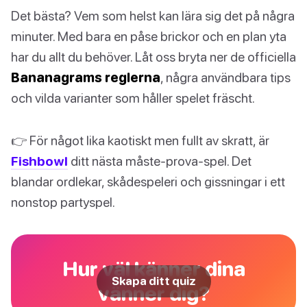
Det bästa? Vem som helst kan lära sig det på några
minuter. Med bara en påse brickor och en plan yta
har du allt du behöver. Låt oss bryta ner de officiella
Bananagrams reglerna
, några användbara tips
och vilda varianter som håller spelet fräscht.
👉 För något lika kaotiskt men fullt av skratt, är
Fishbowl
ditt nästa måste-prova-spel. Det
blandar ordlekar, skådespeleri och gissningar i ett
nonstop partyspel.
Hur väl känner dina
Skapa ditt quiz
vänner dig?