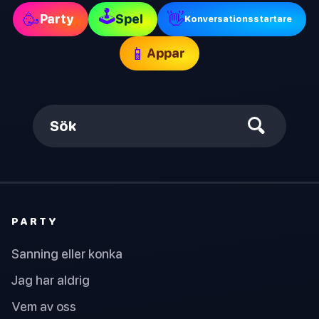
🕹
🥳
👋
Party
Spel
Konversationsstartare
📱
Appar
Sök
PARTY
Sanning eller konka
Jag har aldrig
Vem av oss