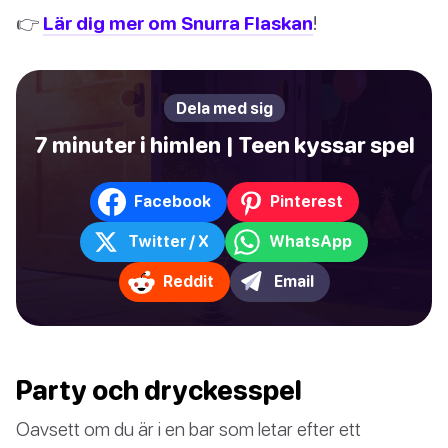
👉
Lär dig mer om Snurra Flaskan
!
Dela med sig
7 minuter i himlen | Teen kyssar spel
Facebook
Pinterest
Twitter / X
WhatsApp
Reddit
Email
Party och dryckesspel
Oavsett om du är i en bar som letar efter ett