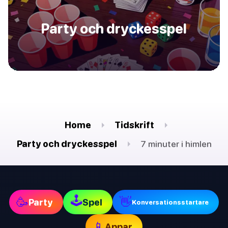
Party och dryckesspel
Home
Tidskrift
Party och dryckesspel
7 minuter i himlen
🕹
🥳
👋
Party
Spel
Konversationsstartare
📱
Appar