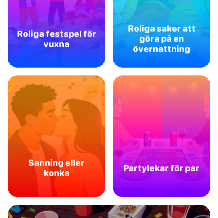
Roliga saker att
Roliga festspel för
göra på en
vuxna
övernattning
Sanning eller
Partylekar för par
konka