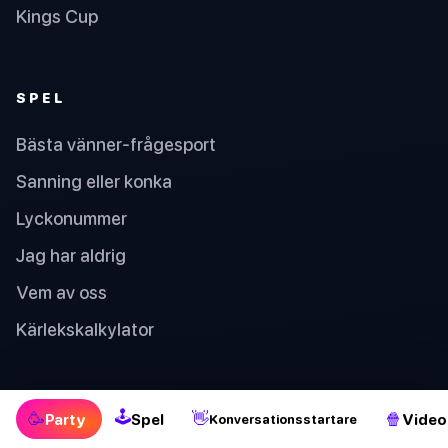
Kings Cup
SPEL
Bästa vänner-frågesport
Sanning eller konka
Lyckonummer
Jag har aldrig
Vem av oss
Kärlekskalkylator
KONVERSATIONSSTARTARE
🕹
🥳
👋
🍿
Party
Spel
Video
Konversationsstartare