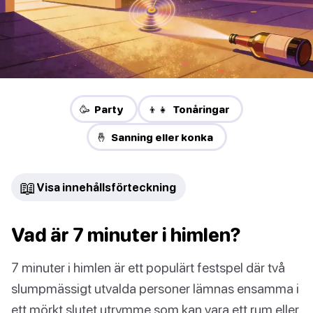
🥳 Party
👦👧 Tonåringar
🤞 Sanning eller konka
📖
Visa innehållsförteckning
Vad är 7 minuter i himlen?
7 minuter i himlen är ett populärt festspel där två
slumpmässigt utvalda personer lämnas ensamma i
ett mörkt slutet utrymme som kan vara ett rum eller