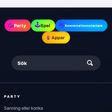
🕹
🥳
👋
Party
Spel
Konversationsstartare
📱
Appar
Sök
PARTY
Sanning eller konka