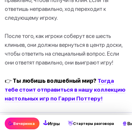
ответишь неправильно, ход переходит к
следующему игроку.
После того, как игроки соберут все шесть
клиньев, они должны вернуться в центр доски,
чтобы ответить на специальный вопрос. Если
они ответят правильно, они выиграют игру!
👉 Ты любишь волшебный мир?
Тогда
тебе стоит отправиться в нашу коллекцию
настольных игр по Гарри Поттеру!
🕹
🥳
👋
🍿
Игры
В
Вечеринка
Стартеры разговора
5. Лучшая для маленьких