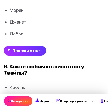
Морин
Джанет
Дебра
Покажи ответ
9. Какое любимое животное у
Твайлы?
Кролик
Лошадь
🕹
🥳
👋
🍿
Игры
В
Вечеринка
Стартеры разговора