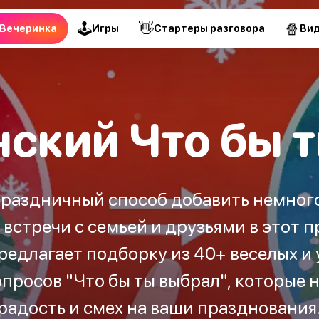
🕹
👋
🍿
Вечеринка
Игры
Стартеры разговора
Ви
ский Что бы т
праздничный способ добавить немног
 встречи с семьей и друзьями в этот 
редлагает подборку из 40+ веселых и
просов "Что бы ты выбрал", которые 
радость и смех на ваши празднования