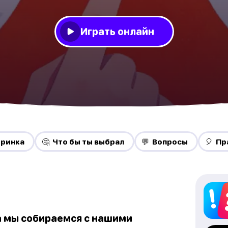
Играть онлайн
еринка
🤔 Что бы ты выбрал
💬 Вопросы
🎈 Пр
да мы собираемся с нашими