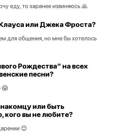
рчу еду, то заранее извиняюсь 🙏
а Клауса или Джека Фроста?
м для общения, но мне бы хотелось
ивого Рождества” на всех
венские песни?
 😱
езнакомцу или быть
 кого вы не любите?
дарении 😊