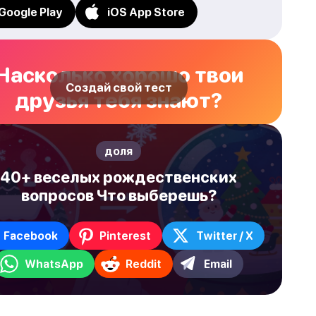
Google Play
iOS App Store
Насколько хорошо твои
Создай свой тест
друзья тебя знают?
доля
40+ веселых рождественских
вопросов Что выберешь?
Facebook
Pinterest
Twitter / X
WhatsApp
Reddit
Email