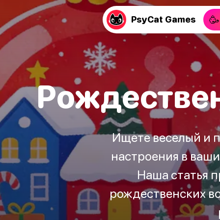
🥳
PsyCat Games
Рождествен
Ищете веселый и 
настроения в ваши
Наша статья п
рождественских во