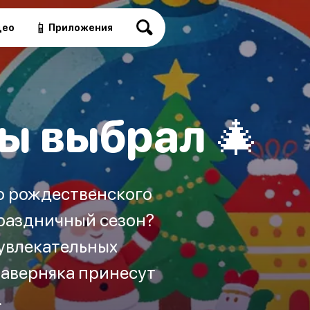
📱
део
Приложения
ы выбрал 🎄
о рождественского
праздничный сезон?
 увлекательных
наверняка принесут
.