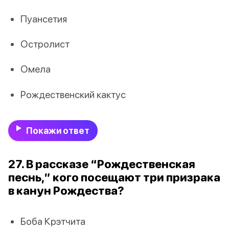
Пуансетия
Остролист
Омела
Рождественский кактус
Покажи ответ
27. В рассказе “Рождественская
песнь,” кого посещают три призрака
в канун Рождества?
Боба Крэтчита