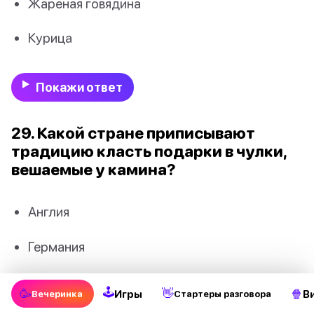
Жареная говядина
Курица
Покажи ответ
29. Какой стране приписывают
традицию класть подарки в чулки,
вешаемые у камина?
Англия
Германия
Франция
🕹
🥳
👋
🍿
Игры
В
Вечеринка
Стартеры разговора