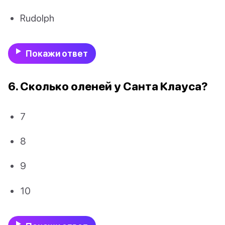
Rudolph
Покажи ответ
6. Сколько оленей у Санта Клауса?
7
8
9
10