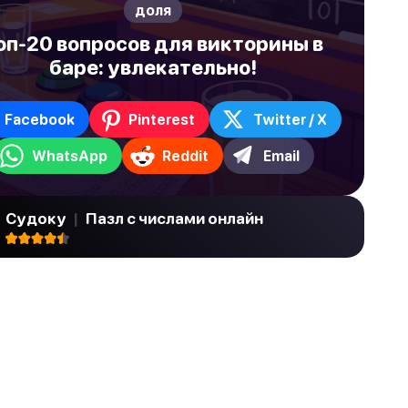
доля
оп-20 вопросов для викторины в
баре: увлекательно!
Facebook
Pinterest
Twitter / X
WhatsApp
Reddit
Email
Судоку
|
Пазл с числами онлайн