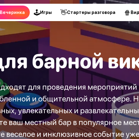
🕹
👋
🍿
Вечеринка
Игры
Стартеры разговора
Ви
ля барной ви
дходят для проведения мероприятий
абленной и общительной атмосфере. 
ных, увлекательных и развлекательн
е ваш местный бар в популярное мес
е веселое и инклюзивное событие уже