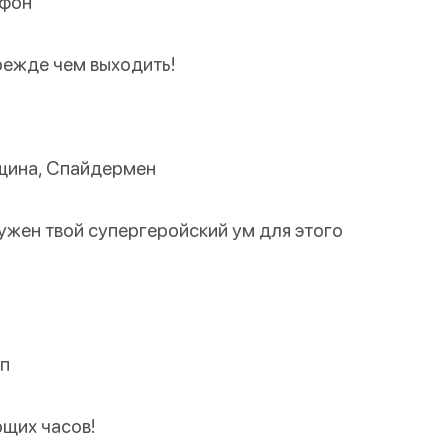
ефон
прежде чем выходить!
щина, Спайдермен
нужен твой супергеройский ум для этого
оп
ющих часов!