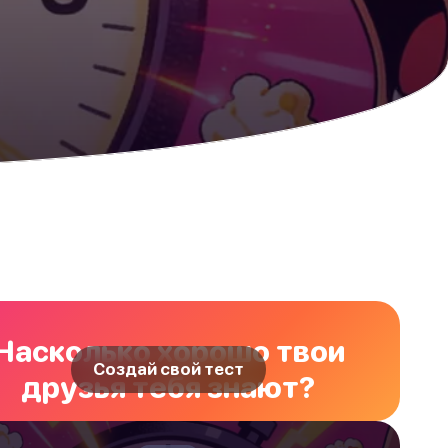
Насколько хорошо твои
Создай свой тест
друзья тебя знают?