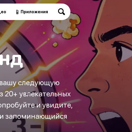
📱
део
Приложения
унд
а вашу следующую
з 20+ увлекательных
опробуйте и увидите,
й и запоминающийся