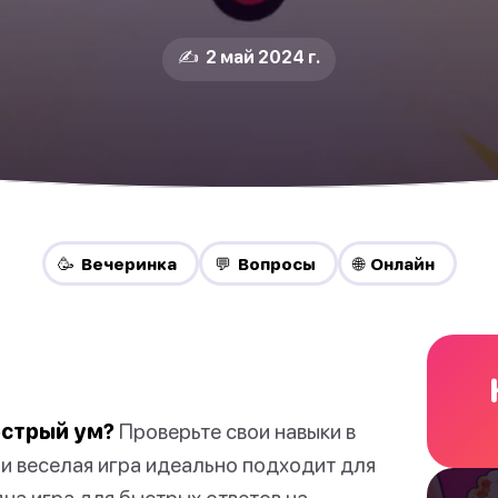
✍️ 2 май 2024 г.
🥳 Вечеринка
💬 Вопросы
🌐 Онлайн
острый ум?
Проверьте свои навыки в
 и веселая игра идеально подходит для
дна игра для быстрых ответов на