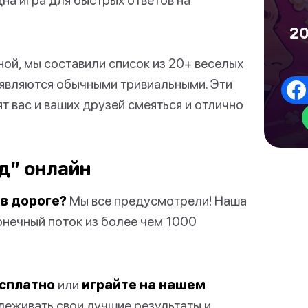
20
ой, мы составили список из 20+ веселых
е являются обычными тривиальными. Эти
т вас и ваших друзей смеяться и отлично
нд” онлайн
 в дороге?
Мы все предусмотрели! Наша
онечный поток из более чем 1000
есплатно
или
играйте на нашем
слеживать свои лучшие результаты и