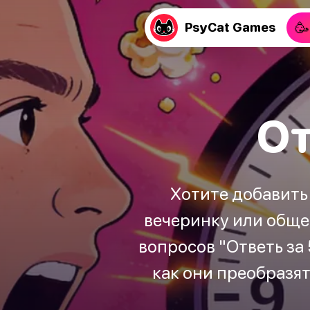
🥳
PsyCat Games
От
Хотите добавить
вечеринку или обще
вопросов "Ответь за
как они преобразя