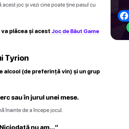
acest joc și vezi cine poate ține pasul cu
i va plăcea și acest
Joc de Băut Game
ui Tyrion
e alcool (de preferință vin) și un grup
 cerc sau în jurul unei mese.
ă înainte de a începe jocul.
 „Niciodată nu am…”