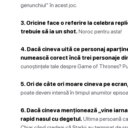
genunchiul” în acest joc.
3. Oricine face o referire la celebra replic
trebuie să ia un shot.
Noroc pentru asta!
4. Dacă cineva uită ce personaj aparține
numească corect încă trei personaje di
cunoștințele tale despre Game of Thrones? Pune
5. Ori de câte ori moare cineva pe ecran
poate deveni intensă în timpul anumitor episo
6. Dacă cineva menționează „vine iarna”
rapid nasul cu degetul.
Ultima persoană care
Chiar când credeai că Starkii au terminat de s