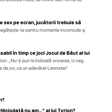
e sex pe ecran, jucătorii trebuie să
egătește-te pentru momente incomode și
bil în timp ce joci Jocul de Băut al lui
on: „Nu-ți pun la îndoială onoarea, ci neg
-te de joc ca un adevărat Lannister!
on?
Niciodată nu am...” al lui Tyrion?