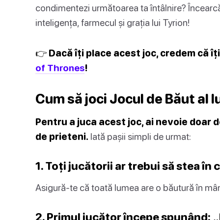
condimentezi următoarea ta întâlnire? Încearcă 
inteligența, farmecul și grația lui Tyrion!
👉 Dacă îți place acest joc, credem că îț
of Thrones
!
Cum să joci Jocul de Băut al l
Pentru a juca acest joc, ai nevoie doar d
de prieteni.
Iată pașii simpli de urmat:
1. Toți jucătorii ar trebui să stea în
Asigură-te că toată lumea are o băutură în mân
2. Primul jucător începe spunând: