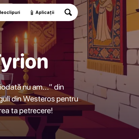
📱
eoclipuri
Aplicații
Tyrion
ciodată nu am...” din
guli din Westeros pentru
area ta petrecere!