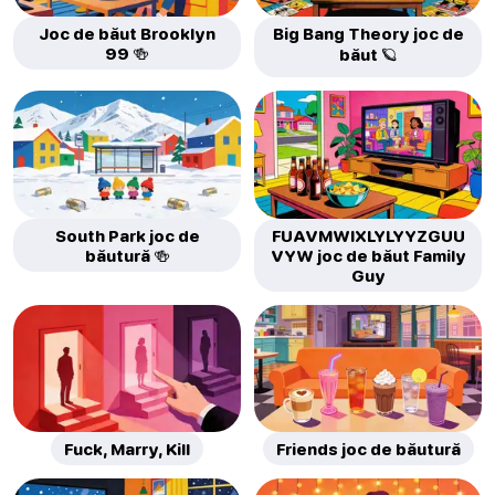
Joc de băut Brooklyn
Big Bang Theory joc de
99 🍻
băut 🪐
South Park joc de
FUAVMWIXLYLYYZGUU
băutură 🍻
VYW joc de băut Family
Guy
Fuck, Marry, Kill
Friends joc de băutură