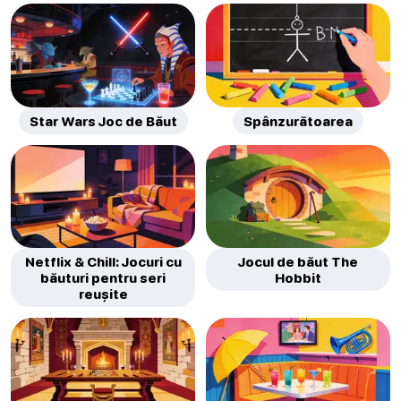
Star Wars Joc de Băut
Spânzurătoarea
Netflix & Chill: Jocuri cu
Jocul de băut The
băuturi pentru seri
Hobbit
reușite