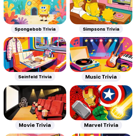
Spongebob Trivia
Simpsons Trivia
Seinfeld Trivia
Music Trivia
Movie Trivia
Marvel Trivia