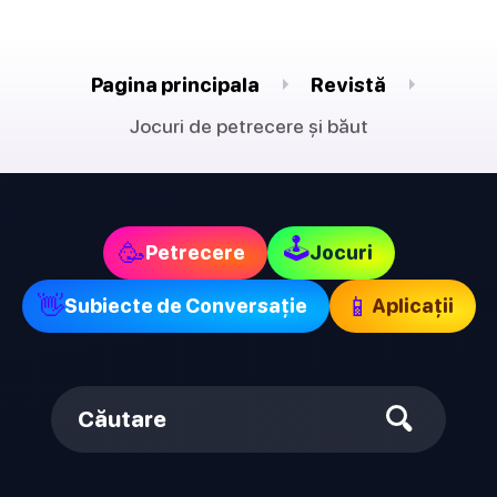
Pagina principala
Revistă
Jocuri de petrecere și băut
🕹
🥳
Petrecere
Jocuri
👋
📱
Subiecte de Conversație
Aplicații
Căutare