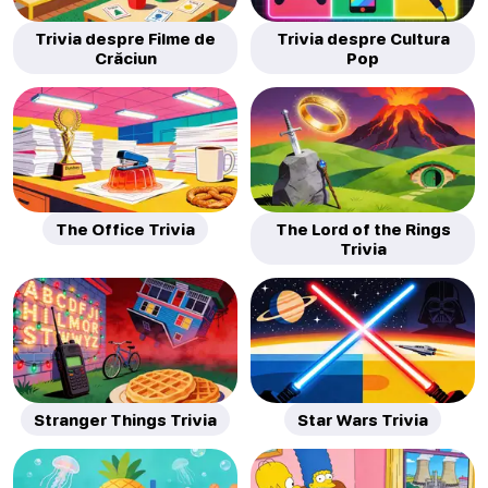
Trivia despre Filme de
Trivia despre Cultura
Crăciun
Pop
The Office Trivia
The Lord of the Rings
Trivia
Stranger Things Trivia
Star Wars Trivia