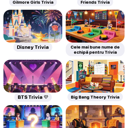
Gilmore Girls Trivia
Friends Trivia
Disney Trivia
Cele mai bune nume de
echipă pentru Trivia
BTS Trivia 💜
Big Bang Theory Trivia