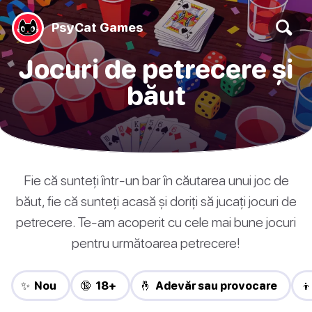
PsyCat Games
Jocuri de petrecere și
băut
Fie că sunteți într-un bar în căutarea unui joc de
băut, fie că sunteți acasă și doriți să jucați jocuri de
petrecere. Te-am acoperit cu cele mai bune jocuri
pentru următoarea petrecere!
✨ Nou
🔞 18+
🤞 Adevăr sau provocare
