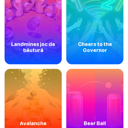
Landmines joc de
Cheers to the
băutură
Governor
Avalanche
Beer Ball