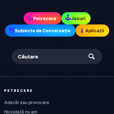
🕹
🥳
Petrecere
Jocuri
👋
📱
Subiecte de Conversație
Aplicații
Căutare
PETRECERE
Adevăr sau provocare
Niciodată nu am