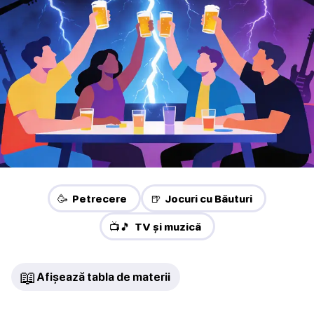
🥳 Petrecere
🍺 Jocuri cu Băuturi
📺🎵 TV și muzică
📖
Afișează tabla de materii