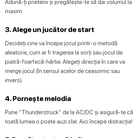
Adună-ți prietenii și pregătește-te să dai volumul la
maxim.
3. Alege un jucător de start
Decideți cine va începe jocul printr-o metodă
aleatorie, cum ar fi tragerea la sorți sau jocul de
piatră-foarfecă-hârtie. Alegeți direcția în care va
merge jocul (în sensul acelor de ceasornic sau
invers).
4. Pornește melodia
Pune “Thunderstruck” de la AC/DC și asigură-te că
toată lumea o poate auzi clar. Aici începe distracția!