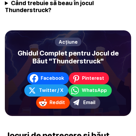
Când trebuie să beau în jocul
Thunderstruck?
Acțiune
Ghidul Complet pentru Jocul de
Băut "Thunderstruck"
Facebook
Pinterest
Twitter / X
WhatsApp
Reddit
Email
Jocuri de petrecere și băut