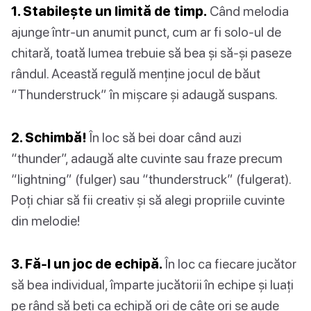
1. Stabilește un limită de timp.
Când melodia
ajunge într-un anumit punct, cum ar fi solo-ul de
chitară, toată lumea trebuie să bea și să-și paseze
rândul. Această regulă menține jocul de băut
“Thunderstruck” în mișcare și adaugă suspans.
2. Schimbă!
În loc să bei doar când auzi
“thunder”, adaugă alte cuvinte sau fraze precum
“lightning” (fulger) sau “thunderstruck” (fulgerat).
Poți chiar să fii creativ și să alegi propriile cuvinte
din melodie!
3. Fă-l un joc de echipă.
În loc ca fiecare jucător
să bea individual, împarte jucătorii în echipe și luați
pe rând să beți ca echipă ori de câte ori se aude