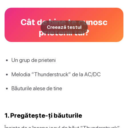
Cât de bine te cunosc
Creează testul
prietenii tăi?
Un grup de prieteni
Melodia “Thunderstruck” de la AC/DC
Băuturile alese de tine
1. Pregătește-ți băuturile
Înainte de a începe jocul de băut “Thunderstruck”,