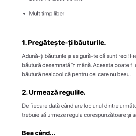
Mult timp liber!
1. Pregătește-ți băuturile.
Adună-ți băuturile și asigură-te că sunt reci! Fi
băutură desemnată în mână. Aceasta poate fi o 
băutură nealcoolică pentru cei care nu beau.
2. Urmează regulile.
De fiecare dată când are loc unul dintre următo
trebuie să urmeze regula corespunzătoare și să
Bea când…