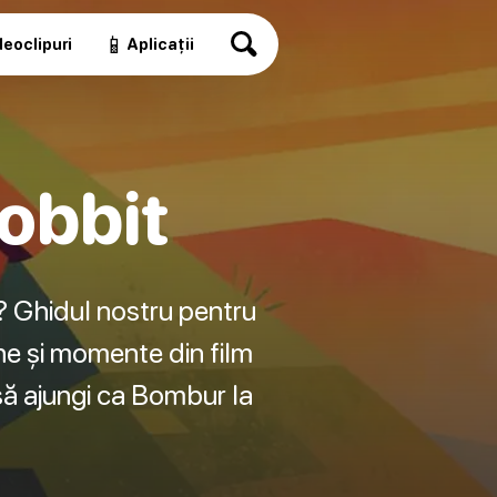
📱
eoclipuri
Aplicații
obbit
i? Ghidul nostru pentru
ene și momente din film
 să ajungi ca Bombur la