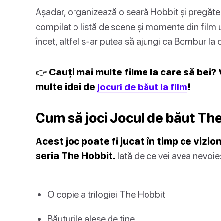
Așadar, organizează o seară Hobbit și pregăteș
compilat o listă de scene și momente din film u
încet, altfel s-ar putea să ajungi ca Bombur la 
👉 Cauți mai multe filme la care să bei? 
multe idei de
jocuri de băut la film
!
Cum să joci Jocul de băut Th
Acest joc poate fi jucat în timp ce vizion
seria The Hobbit.
Iată de ce vei avea nevoie
O copie a trilogiei The Hobbit
Băuturile alese de tine