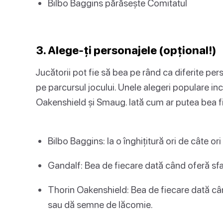
Bilbo Baggins părăsește Comitatul
3. Alege-ți personajele (opțional!)
Jucătorii pot fie să bea pe rând ca diferite pe
pe parcursul jocului. Unele alegeri populare in
Oakenshield și Smaug. Iată cum ar putea bea f
Bilbo Baggins: Ia o înghițitură ori de câte or
Gandalf: Bea de fiecare dată când oferă sf
Thorin Oakenshield: Bea de fiecare dată c
sau dă semne de lăcomie.