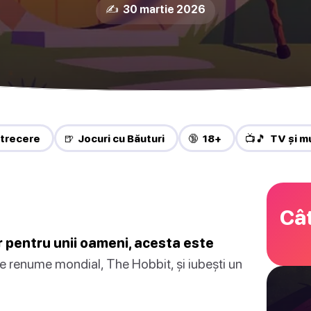
✍️ 30 martie 2026
trecere
🍺 Jocuri cu Băuturi
🔞 18+
📺🎵 TV și m
Cât
r pentru unii oameni, acesta este
de renume mondial, The Hobbit, și iubești un