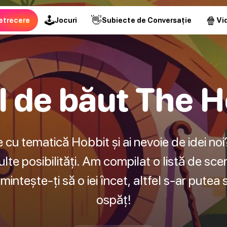
🕹
👋
🍿
etrecere
Jocuri
Subiecte de Conversație
Vid
l de băut The H
 cu tematică Hobbit și ai nevoie de idei no
lte posibilități. Am compilat o listă de sc
mintește-ți să o iei încet, altfel s-ar putea
ospăț!