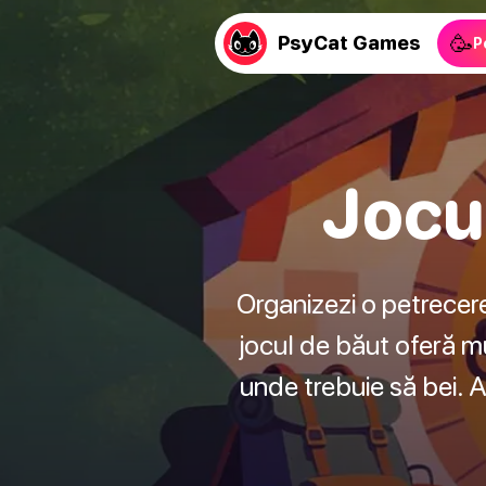
🥳
PsyCat Games
P
Jocu
Organizezi o petrecere
jocul de băut oferă mu
unde trebuie să bei. A