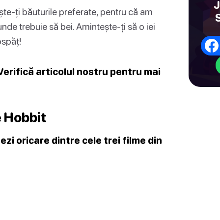
J
te-ți băuturile preferate, pentru că am
S
nde trebuie să bei. Amintește-ți să o iei
ospăț!
Verifică articolul nostru pentru mai
e Hobbit
ezi oricare dintre cele trei filme din
: