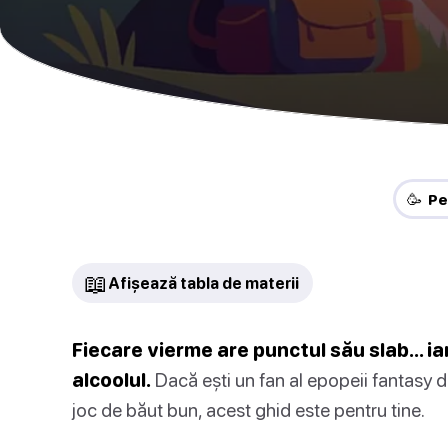
🥳 Pe
📖
Afișează tabla de materii
Fiecare vierme are punctul său slab… ia
alcoolul.
Dacă ești un fan al epopeii fantasy 
joc de băut bun, acest ghid este pentru tine.