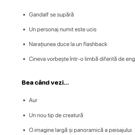
Gandalf se supără
Un personaj numit este ucis
Narațiunea duce la un flashback
Cineva vorbește într-o limbă diferită de en
Bea când vezi…
Aur
Un nou tip de creatură
O imagine largă și panoramică a peisajului