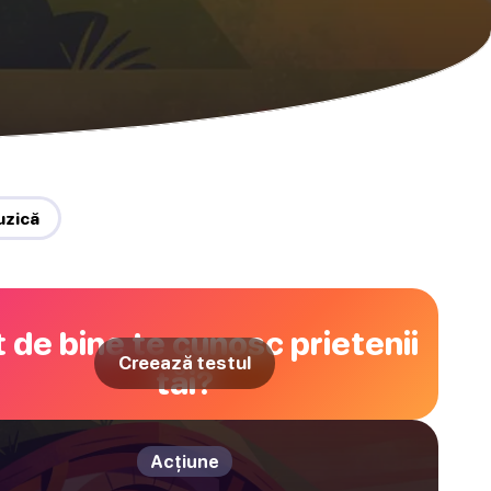
uzică
 de bine te cunosc prietenii
Creează testul
tăi?
Acțiune