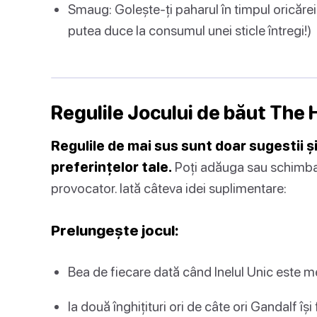
Smaug: Golește-ți paharul în timpul oricărei 
putea duce la consumul unei sticle întregi!)
Regulile Jocului de băut The 
Regulile de mai sus sunt doar sugestii și
preferințelor tale.
Poți adăuga sau schimba r
provocator. Iată câteva idei suplimentare:
Prelungește jocul:
Bea de fiecare dată când Inelul Unic este m
Ia două înghițituri ori de câte ori Gandalf îș