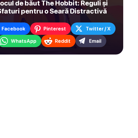
ocul de băut The Hobbit: Reguli și
faturi pentru o Seară Distractivă
Facebook
Pinterest
Twitter / X
WhatsApp
Reddit
Email