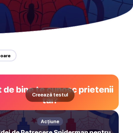
toare
 de bine te cunosc prietenii
Creează testul
tăi?
Acțiune
Idei de Petrecere Spiderman pentru