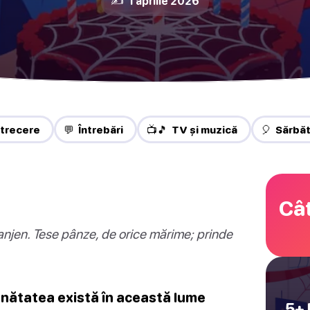
✍️ 1 aprilie 2026
trecere
💬 Întrebări
📺🎵 TV și muzică
🎈 Sărbă
Cât
anjen. Tese pânze, de orice mărime; prinde
bunătatea există în această lume
5+ 