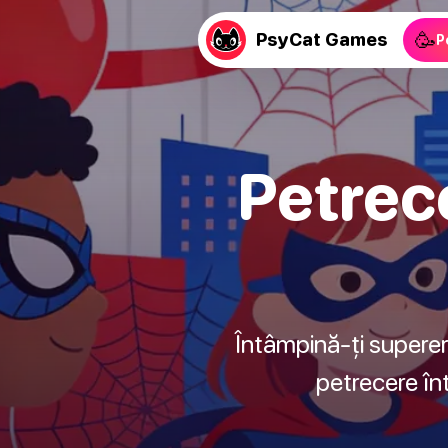
🥳
PsyCat Games
P
Petrec
Întâmpină-ți supere
petrecere în