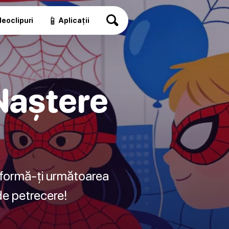
📱
eoclipuri
Aplicații
Naștere
sformă-ți următoarea
de petrecere!