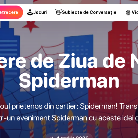
🕹
👋
🍿
etrecere
Jocuri
Subiecte de Conversație
Vid
ere de Ziua de 
Spiderman
roul prietenos din cartier: Spiderman! Tran
tr-un eveniment Spiderman cu aceste idei 