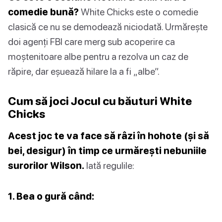
comedie bună?
White Chicks este o comedie
clasică ce nu se demodează niciodată. Urmărește
doi agenți FBI care merg sub acoperire ca
moștenitoare albe pentru a rezolva un caz de
răpire, dar eșuează hilare la a fi „albe”.
Cum să joci Jocul cu băuturi White
Chicks
Acest joc te va face să râzi în hohote (și să
bei, desigur) în timp ce urmărești nebuniile
surorilor Wilson.
Iată regulile:
1. Bea o gură când: