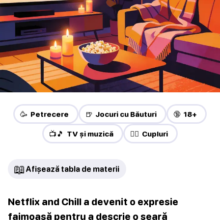
🥳 Petrecere
🍺 Jocuri cu Băuturi
🔞 18+
📺🎵 TV și muzică
❤️‍🔥 Cupluri
📖
Afișează tabla de materii
Netflix and Chill a devenit o expresie
faimoasă pentru a descrie o seară