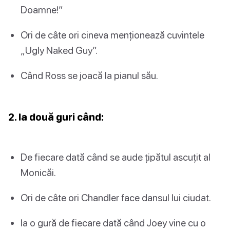
Doamne!”
Ori de câte ori cineva menționează cuvintele
„Ugly Naked Guy”.
Când Ross se joacă la pianul său.
2. Ia două guri când:
De fiecare dată când se aude țipătul ascuțit al
Monicăi.
Ori de câte ori Chandler face dansul lui ciudat.
Ia o gură de fiecare dată când Joey vine cu o