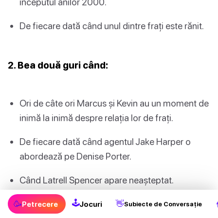
începutul anilor 2000.
De fiecare dată când unul dintre frați este rănit.
2. Bea două guri când:
Ori de câte ori Marcus și Kevin au un moment de
inimă la inimă despre relația lor de frați.
De fiecare dată când agentul Jake Harper o
abordează pe Denise Porter.
Când Latrell Spencer apare neașteptat.
🕹
De fiecare dată când surorile Wilson păcălesc
🥳
👋
Petrecere
Jocuri
Subiecte de Conversație