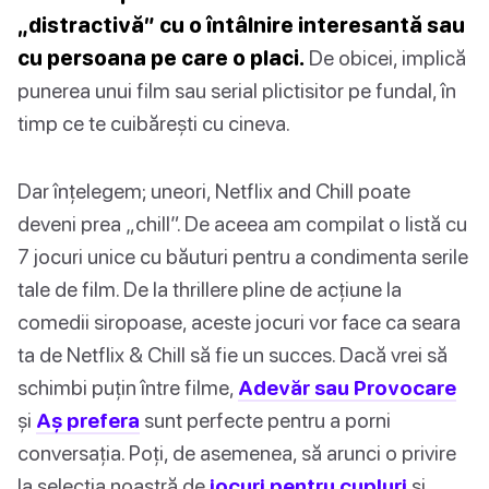
„distractivă” cu o întâlnire interesantă sau
cu persoana pe care o placi.
De obicei, implică
punerea unui film sau serial plictisitor pe fundal, în
timp ce te cuibărești cu cineva.
Dar înțelegem; uneori, Netflix and Chill poate
deveni prea „chill”. De aceea am compilat o listă cu
7 jocuri unice cu băuturi pentru a condimenta serile
tale de film. De la thrillere pline de acțiune la
comedii siropoase, aceste jocuri vor face ca seara
ta de Netflix & Chill să fie un succes. Dacă vrei să
schimbi puțin între filme,
Adevăr sau Provocare
și
Aș prefera
sunt perfecte pentru a porni
conversația. Poți, de asemenea, să arunci o privire
la selecția noastră de
jocuri pentru cupluri
și